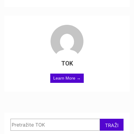
TOK
Learn More →
Search
TRAŽI