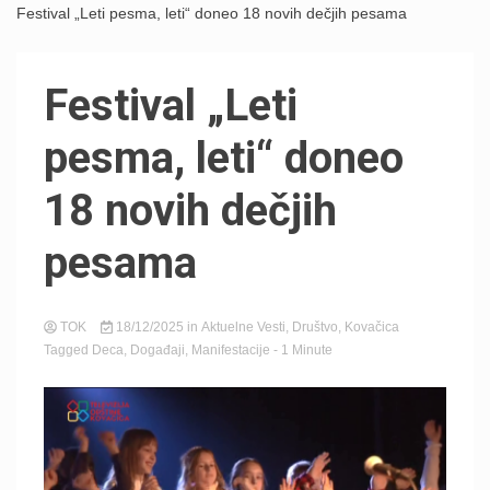
Festival „Leti pesma, leti“ doneo 18 novih dečjih pesama
Festival „Leti
pesma, leti“ doneo
18 novih dečjih
pesama
TOK
18/12/2025
in
Aktuelne Vesti
,
Društvo
,
Kovačica
Tagged
Deca
,
Događaji
,
Manifestacije
- 1 Minute