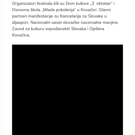
Organizatori festivala bili su Dom kulture „3. oktobar“ i
Osnovna škola „Mlada pokolenja“ u Kovačici. Glavni
partneri manifestacije su Kancelarija za Slovake u
dijaspori, Nacionalni savet slovačke nacionalne manjine,
Zavod za kulturu vojvođanskih Slovaka i Opština
Kovačica.