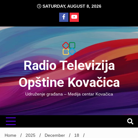
Skip
SATURDAY, AUGUST 8, 2026
to
content
Radio Televizija
Opštine Kovačica
Udruženje građana – Medija centar Kovačica
Home
2025
December
18