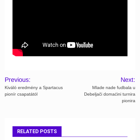
Post
Previous:
Next:
navigation
Kiváló eredmény a Spartacus
Mlade nade fudbala u
pionír csapatától
Debeljači domaćini turnira
pionira
RELATED POSTS