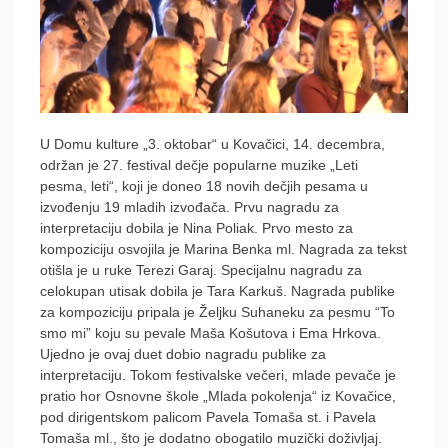
U Domu kulture „3. oktobar“ u Kovačici, 14. decembra,
održan je 27. festival dečje popularne muzike „Leti
pesma, leti“, koji je doneo 18 novih dečjih pesama u
izvođenju 19 mladih izvođača. Prvu nagradu za
interpretaciju dobila je Nina Poliak. Prvo mesto za
kompoziciju osvojila je Marina Benka ml. Nagrada za tekst
otišla je u ruke Terezi Garaj. Specijalnu nagradu za
celokupan utisak dobila je Tara Karkuš. Nagrada publike
za kompoziciju pripala je Željku Suhaneku za pesmu “To
smo mi” koju su pevale Maša Košutova i Ema Hrkova.
Ujedno je ovaj duet dobio nagradu publike za
interpretaciju. Tokom festivalske večeri, mlade pevače je
pratio hor Osnovne škole „Mlada pokolenja“ iz Kovačice,
pod dirigentskom palicom Pavela Tomaša st. i Pavela
Tomaša ml., što je dodatno obogatilo muzički doživljaj.