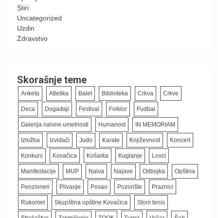
Știri
Uncategorized
Uzdin
Zdravstvo
Skorašnje teme
Anketa
Atletika
Balet
Biblioteka
Crkva
Crkve
Deca
Događaji
Festival
Folklor
Fudbal
Galerija naivne umetnosti
Humanost
IN MEMORIAM
Izložba
Izviđači
Judo
Karate
Književnost
Koncert
Konkurs
Kovačica
Košarka
Kuglanje
Lovci
Manifestacije
MUP
Naiva
Najave
Odbojka
Opština
Penzioneri
Plivanje
Posao
Pozorište
Praznici
Rukomet
Skupština opštine Kovačica
Stoni tenis
Streljaštvo
Takmičenje
TOOK
Turnir
Vašar
Šah