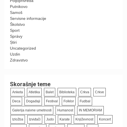
Poljoprivreda
Putnikovo
Samoš
Servisne informacije
Školstvo
Sport
Správy
Știri
Uncategorized
Uzdin
Zdravstvo
Skorašnje teme
Anketa
Atletika
Balet
Biblioteka
Crkva
Crkve
Deca
Događaji
Festival
Folklor
Fudbal
Galerija naivne umetnosti
Humanost
IN MEMORIAM
Izložba
Izviđači
Judo
Karate
Književnost
Koncert