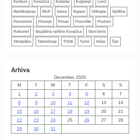
Konkurs
Kovačica
Košarka
Kuglanje
Lovci
Manifestacije
MUP
Naiva
Najave
Odbojka
Opština
Penzioneri
Plivanje
Posao
Pozorište
Praznici
Rukomet
Skupština opštine Kovačica
Stoni tenis
Streljaštvo
Takmičenje
TOOK
Turnir
Vašar
Šah
Arhiva
December 2025
M
T
W
T
F
S
S
1
2
3
4
5
6
7
8
9
10
11
12
13
14
15
16
17
18
19
20
21
22
23
24
25
26
27
28
29
30
31