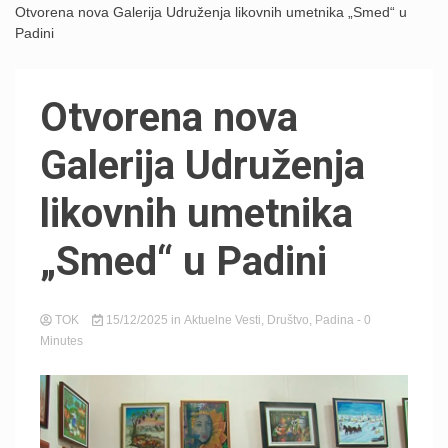
Otvorena nova Galerija Udruženja likovnih umetnika „Smed“ u
Padini
Otvorena nova
Galerija Udruženja
likovnih umetnika
„Smed“ u Padini
TOK
15/12/2025
in
Aktuelne Vesti
,
Društvo
,
Padina
- 0
Minutes