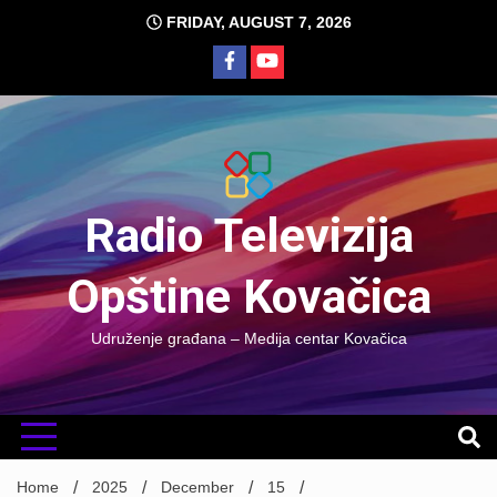
Skip
FRIDAY, AUGUST 7, 2026
to
content
Radio Televizija
Opštine Kovačica
Udruženje građana – Medija centar Kovačica
Home
2025
December
15