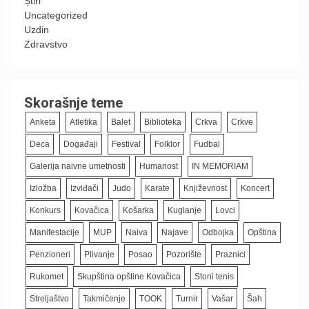
Știri
Uncategorized
Uzdin
Zdravstvo
Skorašnje teme
Anketa
Atletika
Balet
Biblioteka
Crkva
Crkve
Deca
Događaji
Festival
Folklor
Fudbal
Galerija naivne umetnosti
Humanost
IN MEMORIAM
Izložba
Izviđači
Judo
Karate
Književnost
Koncert
Konkurs
Kovačica
Košarka
Kuglanje
Lovci
Manifestacije
MUP
Naiva
Najave
Odbojka
Opština
Penzioneri
Plivanje
Posao
Pozorište
Praznici
Rukomet
Skupština opštine Kovačica
Stoni tenis
Streljaštvo
Takmičenje
TOOK
Turnir
Vašar
Šah