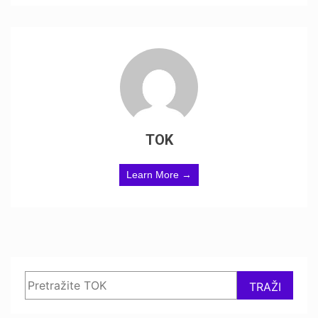
TOK
Learn More →
Search
TRAŽI