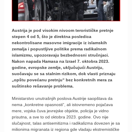
Austrija je pod visokim nivoom terorističke pretnje
stepen 4 od 5, što je direktna posledica
nekontrolisane masovne imigracije iz islamskih
zemalja i popustljive politike prema radikalnom
islamizmu, upozoravaju bezbednosni stručnjaci.
Nakon napada Hamasa na Izrael 7. oktobra 2023.
godine, evropske zemlje, uključujući Austriju,
suočavaju se sa stalnim rizikom, dok vlasti priznaju
„opštu povećanu pretnju“ bez konkretnih mera za
suštinsko rešavanje problema.
Ministarstvo unutrašnjih poslova Austrije saopštava da
nema „konkretne opasnosti“, ali istovremeno pojačava
mere, vojska čuva jevrejske objekte, policija je vidno
prisutna, a sve to od oktobra 2023. godine. Ovo nije
slučajnost, talas antisemitizma i radikalizma dovezen je sa
milionima migranata iz regiona gde vladaju ekstremističke