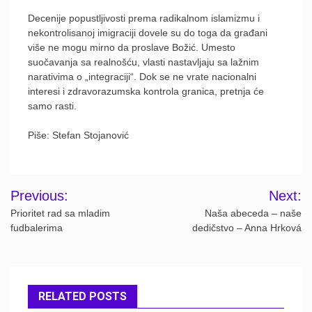
Decenije popustljivosti prema radikalnom islamizmu i
nekontrolisanoj imigraciji dovele su do toga da građani
više ne mogu mirno da proslave Božić. Umesto
suočavanja sa realnošću, vlasti nastavljaju sa lažnim
narativima o „integraciji“. Dok se ne vrate nacionalni
interesi i zdravorazumska kontrola granica, pretnja će
samo rasti.
Piše: Stefan Stojanović
Post
Previous:
Next:
navigation
Prioritet rad sa mladim
Naša abeceda – naše
fudbalerima
dedičstvo – Anna Hrková
RELATED POSTS