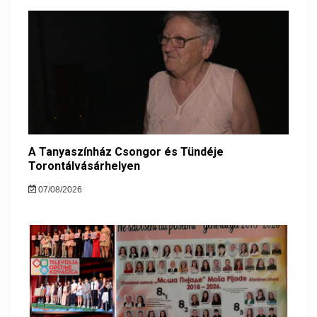
A Tanyaszínház Csongor és Tündéje
Torontálvásárhelyen
07/08/2026