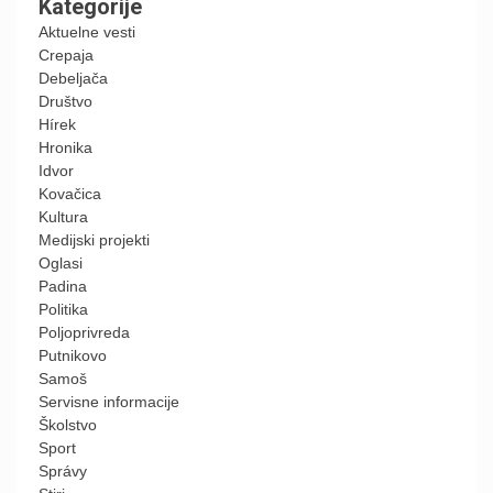
Kategorije
Aktuelne vesti
Crepaja
Debeljača
Društvo
Hírek
Hronika
Idvor
Kovačica
Kultura
Medijski projekti
Oglasi
Padina
Politika
Poljoprivreda
Putnikovo
Samoš
Servisne informacije
Školstvo
Sport
Správy