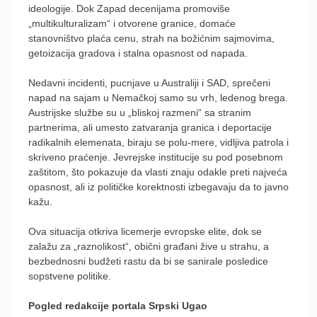
ideologije. Dok Zapad decenijama promoviše
„multikulturalizam“ i otvorene granice, domaće
stanovništvo plaća cenu, strah na božićnim sajmovima,
getoizacija gradova i stalna opasnost od napada.
Nedavni incidenti, pucnjave u Australiji i SAD, sprečeni
napad na sajam u Nemačkoj samo su vrh, ledenog brega.
Austrijske službe su u „bliskoj razmeni“ sa stranim
partnerima, ali umesto zatvaranja granica i deportacije
radikalnih elemenata, biraju se polu-mere, vidljiva patrola i
skriveno praćenje. Jevrejske institucije su pod posebnom
zaštitom, što pokazuje da vlasti znaju odakle preti najveća
opasnost, ali iz političke korektnosti izbegavaju da to javno
kažu.
Ova situacija otkriva licemerje evropske elite, dok se
zalažu za „raznolikost“, obični građani žive u strahu, a
bezbednosni budžeti rastu da bi se sanirale posledice
sopstvene politike.
Pogled redakcije portala Srpski Ugao