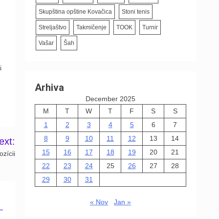
Skupština opštine Kovačica
Stoni tenis
Streljaštvo
Takmičenje
TOOK
Turnir
Vašar
Šah
i
Arhiva
December 2025
M
T
W
T
F
S
S
1
2
3
4
5
6
7
8
9
10
11
12
13
14
ext:
15
16
17
18
19
20
21
zícii
22
23
24
25
26
27
28
29
30
31
« Nov
Jan »