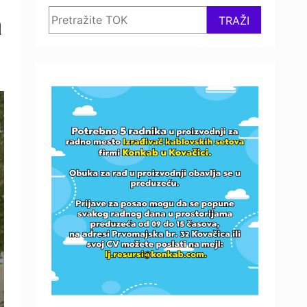
Search
a
TRAŽI