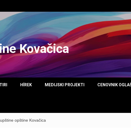
tine Kovačica
TIRI
HÍREK
MEDIJSKI PROJEKTI
CENOVNIK OGLA
upštine opštine Kovačica