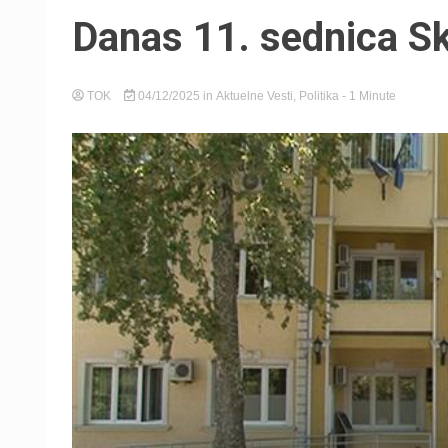
Danas 11. sednica Sk
TOK
04/12/2025
in
Aktuelne Vesti
,
Politika
- 1 Minute