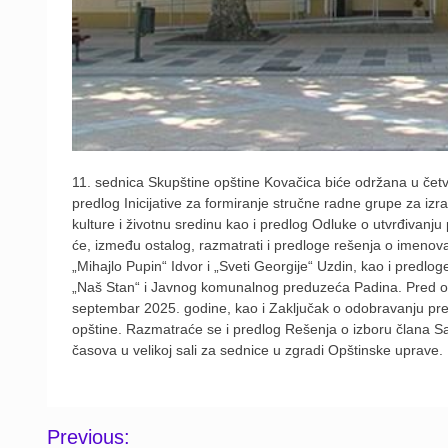
11. sednica Skupštine opštine Kovačica biće održana u če
predlog Inicijative za formiranje stručne radne grupe za izr
kulture i životnu sredinu kao i predlog Odluke o utvrđivanj
će, između ostalog, razmatrati i predloge rešenja o imeno
„Mihajlo Pupin“ Idvor i „Sveti Georgije“ Uzdin, kao i predlo
„Naš Stan“ i Javnog komunalnog preduzeća Padina. Pred odb
septembar 2025. godine, kao i Zaključak o odobravanju pr
opštine. Razmatraće se i predlog Rešenja o izboru člana Sa
časova u velikoj sali za sednice u zgradi Opštinske uprave.
Post
Previous: