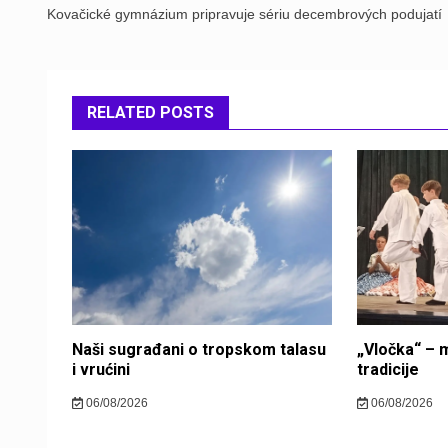
navigation
Kovačické gymnázium pripravuje sériu decembrových podujatí
RELATED POSTS
Naši sugrađani o tropskom talasu
„Vločka“ – m
i vrućini
tradicije
06/08/2026
06/08/2026