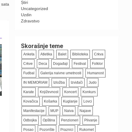
Știri
4 sata
Uncategorized
Uzdin
Zdravstvo
Skorašnje teme
Anketa
Atletika
Balet
Biblioteka
Crkva
Crkve
Deca
Događaji
Festival
Folklor
Fudbal
Galerija naivne umetnosti
Humanost
IN MEMORIAM
Izložba
Izviđači
Judo
Karate
Književnost
Koncert
Konkurs
Kovačica
Košarka
Kuglanje
Lovci
Manifestacije
MUP
Naiva
Najave
Odbojka
Opština
Penzioneri
Plivanje
Posao
Pozorište
Praznici
Rukomet