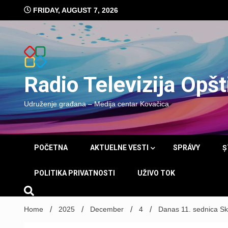
Skip
FRIDAY, AUGUST 7, 2026
to
content
Radio Televizija Opš
Udruženje građana – Medija centar Kovačica
POČETNA
AKTUELNE VESTI
SPRÁVY
Ș
POLITIKA PRIVATNOSTI
UŽIVO TOK
Home
2025
December
4
Danas 11. sednica Sk