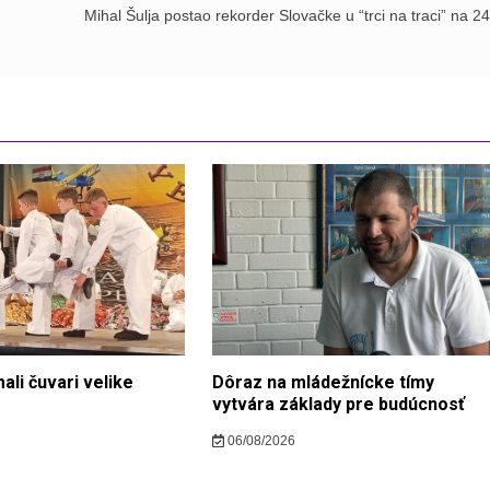
Mihal Šulja postao rekorder Slovačke u “trci na traci” na 2
ali čuvari velike
Dôraz na mládežnícke tímy
vytvára základy pre budúcnosť
06/08/2026