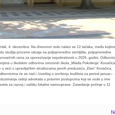
tvrtak, 4. decembra. Na dnevnom redu nalazi se 12 tačaka, među kojim
adu studija procene uticaja na poljoprivredno zemljište, poljoprivredne
u prosečnih cena za oporezivanje nepokretnosti u 2026. godini. Odbornic
vanjima u školskim odborima osnovnih škola „Mlada Pokolenja“ Kovačica
ge u vezi s upravljačkim strukturama javnih preduzeća „Elan“ Kovačica,
ornicima će se naći i Izveštaj o izvršenju budžeta za period januar–
eduzimanja radnji advokata u pravnim postupcima koji se vode u ime
veta za razvoj i zaštitu lokalne samouprave. Zasedanje počinje u 11
N