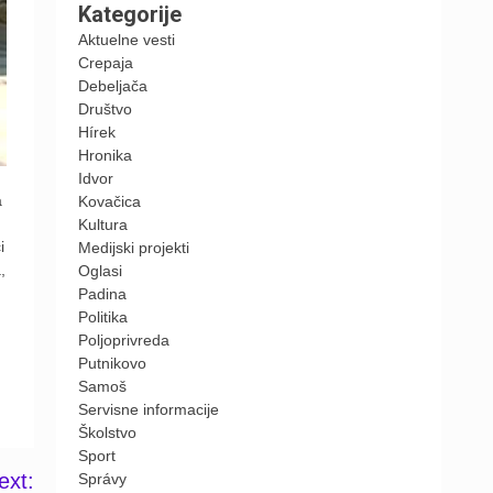
Kategorije
Aktuelne vesti
Crepaja
Debeljača
Društvo
Hírek
Hronika
Idvor
a
Kovačica
Kultura
i
Medijski projekti
,
Oglasi
Padina
Politika
Poljoprivreda
Putnikovo
Samoš
Servisne informacije
Školstvo
Sport
ext:
Správy