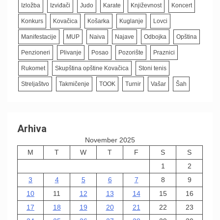
Izložba
Izviđači
Judo
Karate
Književnost
Koncert
Konkurs
Kovačica
Košarka
Kuglanje
Lovci
Manifestacije
MUP
Naiva
Najave
Odbojka
Opština
Penzioneri
Plivanje
Posao
Pozorište
Praznici
Rukomet
Skupština opštine Kovačica
Stoni tenis
Streljaštvo
Takmičenje
TOOK
Turnir
Vašar
Šah
Arhiva
November 2025
M
T
W
T
F
S
S
1
2
3
4
5
6
7
8
9
10
11
12
13
14
15
16
17
18
19
20
21
22
23