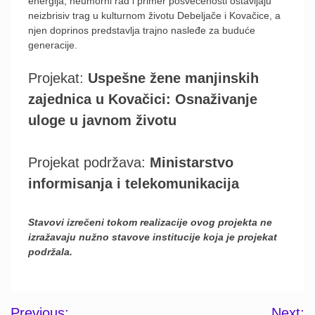
energija, neumorni rad i primer posvećenosti ostavljaju
neizbrisiv trag u kulturnom životu Debeljače i Kovačice, a
njen doprinos predstavlja trajno nasleđe za buduće
generacije.
Projekat:
Uspešne žene manjinskih
zajednica u Kovačici: Osnaživanje
uloge u javnom životu
Projekat podržava:
Ministarstvo
informisanja i telekomunikacija
Stavovi izrečeni tokom realizacije ovog projekta ne
izražavaju nužno stavove institucije koja je projekat
podržala.
Post
Previous:
Next: