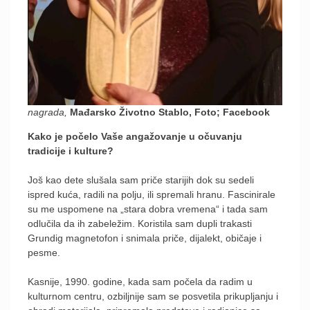
nagrada,
Mađarsko Životno Stablo, Foto; Facebook
Kako je počelo Vaše angažovanje u očuvanju
tradicije i kulture?
Još kao dete slušala sam priče starijih dok su sedeli
ispred kuća, radili na polju, ili spremali hranu. Fascinirale
su me uspomene na „stara dobra vremena“ i tada sam
odlučila da ih zabeležim. Koristila sam dupli trakasti
Grundig magnetofon i snimala priče, dijalekt, običaje i
pesme.
Kasnije, 1990. godine, kada sam počela da radim u
kulturnom centru, ozbiljnije sam se posvetila prikupljanju i