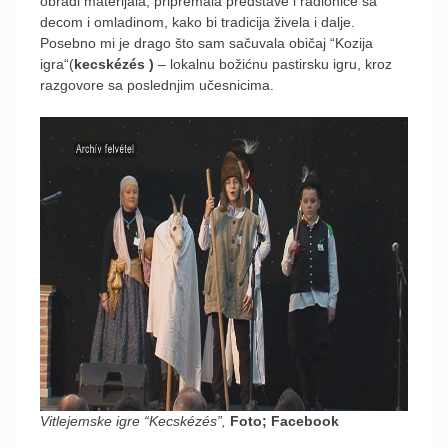
obradi materijala, pripremala predstave i radionice sa
decom i omladinom, kako bi tradicija živela i dalje.
Posebno mi je drago što sam sačuvala običaj “Kozija
igra“(
kecskézés
)
– lokalnu božićnu pastirsku igru, kroz
razgovore sa poslednjim učesnicima.
Vitlejemske igre “Kecskézés”,
Foto; Facebook