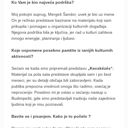
Ko Vam je bio najveća podrška?
Moj pokojni suprug, Mergeš Šandor, uvek je bio uz mene.
On je režirao predstave bazirane na materijalu koji sam
prikupila i pomagao u organizaciji kulturnih događaja.
Njegova podrška bila je ključna, jer rad u kulturi zahteva
mnogo energije, planiranja i ljubavi.
Koje uspomene posebno pamtite iz ranijih kulturnih
aktivnosti?
Sećam se kada smo pripremali predstavu
„
K
ecskézés“.
Materijal za pola sata predstave skupljala sam i po šest
meseci, jer su detalji običaja bili zaboravljeni. Kada
publika prepozna vrednost onoga što radimo, osećaj je
neprocenjiv. Posebno mi je ostao u sećanju nastup u
Budimpešti, gde smo predstavljali tradiciju naše zajednice
ljudima koji je nisu poznavali.
Bavite se i pisanjem. Kako je to počelo ?