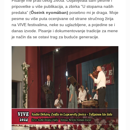
Pisanje me prati celog života. Objavljivala sam pesme i
pripovetke u više publikacija, a zbirka “U stopama naših
predaka“ (
Őseink
nyomában)
posebno mi je draga. Moje
pesme su više puta ocenjivane od strane stručnog žirija
na VIVE festivalima, neke su uglazbljene, a pojedine se i
danas izvode. Pisanje i dokumentovanje tradicije za mene
je način da se ostavi trag za buduće generacije.