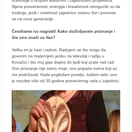
učestvuje u brojnim kulturnim i zajedničkim projektima.
Njena posvećenost, energija i kreativnost omogućile su da
tradicija, jezik i umetnost zajednice ostanu živi i prenose
se na nove generacije.
Čestitamo na nagradi! Kako doživljavate priznanje i
šta ono znači za Vas?
Velika mi je čast i radost. Radujem se što mogu da
govorim na maternjem jeziku na televiziji i radiju u
Kovačici i što moj glas dopire do ljudi koji prate naš rad.
Ovo priznanje nije samo moje; ono pripada svima koji su
me podržavali. Kada pogledam povelju, kažem sebi: ovo
je rezultat više od 30 godina posvećenog rada u zajednici.