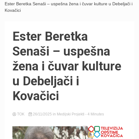
Ester Beretka Senaši – uspešna žena i čuvar kulture u Debeljači i
Kovačici
Ester Beretka
Senaši – uspešna
žena i čuvar kulture
u Debeljači i
Kovačici
TOK
26/11/2025
in
Medijski Projekti
- 4 Minutes