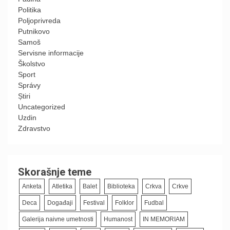
Politika
Poljoprivreda
Putnikovo
Samoš
Servisne informacije
Školstvo
Sport
Správy
Știri
Uncategorized
Uzdin
Zdravstvo
Skorašnje teme
Anketa
Atletika
Balet
Biblioteka
Crkva
Crkve
Deca
Događaji
Festival
Folklor
Fudbal
Galerija naivne umetnosti
Humanost
IN MEMORIAM