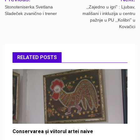
navigation
Stonoteniserka Svetlana
,,Zajedno u igri” : Ljubav,
Sladeček zvanično i trener
mališani i inkluzija u centru
pažnje u PU ,,Kolibri” u
Kovačici
RELATED POSTS
Conservarea și viitorul artei naive