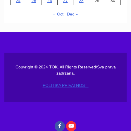
24
25
26
27
28
29
30
« Oct
Dec »
Copyright © 2024 TOK. All Rights Reserved/Sva prava
zadržana.
POLITIKA PRIVATNOSTI