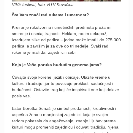
VIVE festival, foto: RTV Kovačica
Šta Vam znači rad rukama i umetnost?
Kreiranje rukotvorina i umetničkih predmeta pruža mi
smirenje i osećaj trajnosti. Heklam, radim dekupaž,
izrađujem slike od perlica – jedna može imati i do 275.000
perlica, a završim je za dve do tri nedelje. Svaki rad
rukama je mali dar zajednici i sebi.
Koja je Vaša poruka budućim generacijama?
Čuvajte svoje korene, jezik i običaje. Ulažite vreme u
kulturu i tradiciju, jer to povezuje prošlost, sadašnjost i
budućnost. Ostavite trag koji će inspirisati one koji dolaze
posle vas.
Ester Beretka Senaši je simbol predanosti, kreativnosti i
uspešna žena u manjinskoj zajednici, koja je svojim
radom pokazala da angažovanje, znanje i ljubav prema
kulturi mogu promeniti zajednicu i očuvati tradiciju. Njena