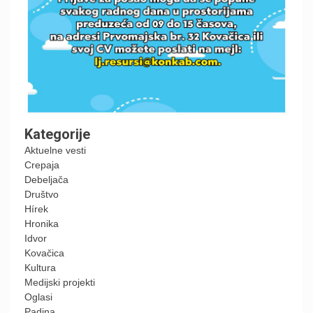
Kategorije
Aktuelne vesti
Crepaja
Debeljača
Društvo
Hírek
Hronika
Idvor
Kovačica
Kultura
Medijski projekti
Oglasi
Padina