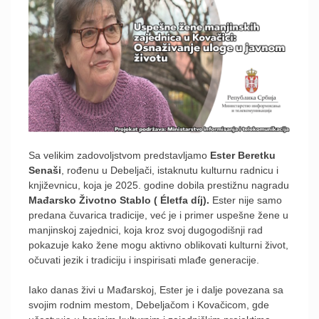
Sa velikim zadovoljstvom predstavljamo
Ester Beretku
Senaši
, rođenu u Debeljači, istaknutu kulturnu radnicu i
književnicu, koja je 2025. godine dobila prestižnu nagradu
Mađarsko Životno Stablo ( Életfa díj).
Ester nije samo
predana čuvarica tradicije, već je i primer uspešne žene u
manjinskoj zajednici, koja kroz svoj dugogodišnji rad
pokazuje kako žene mogu aktivno oblikovati kulturni život,
očuvati jezik i tradiciju i inspirisati mlađe generacije.
Iako danas živi u Mađarskoj, Ester je i dalje povezana sa
svojim rodnim mestom, Debeljačom i Kovačicom, gde