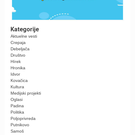
Kategorije
Aktuelne vesti
Crepaja
Debeljača
Društvo
Hírek
Hronika
Idvor
Kovačica
Kultura
Medijski projekti
Oglasi
Padina
Politika
Poljoprivreda
Putnikovo
Samoš