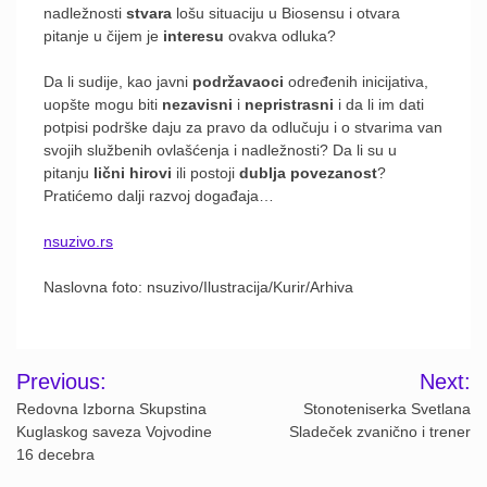
nadležnosti
stvara
lošu situaciju u Biosensu i otvara
pitanje u čijem je
interesu
ovakva odluka?
Da li sudije, kao javni
podržavaoci
određenih inicijativa,
uopšte mogu biti
nezavisni
i
nepristrasni
i da li im dati
potpisi podrške daju za pravo da odlučuju i o stvarima van
svojih službenih ovlašćenja i nadležnosti? Da li su u
pitanju
lični hirovi
ili postoji
dublja
povezanost
?
Pratićemo dalji razvoj događaja…
nsuzivo.rs
Naslovna foto: nsuzivo/Ilustracija/Kurir/Arhiva
Post
Previous:
Next:
navigation
Redovna Izborna Skupstina
Stonoteniserka Svetlana
Kuglaskog saveza Vojvodine
Sladeček zvanično i trener
16 decebra