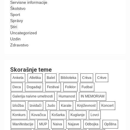
Servisne informacije
Školstvo
Sport
Správy
Știri
Uncategorized
Uzdin
Zdravstvo
Skorašnje teme
Anketa
Atletika
Balet
Biblioteka
Crkva
Crkve
Deca
Događaji
Festival
Folklor
Fudbal
Galerija naivne umetnosti
Humanost
IN MEMORIAM
Izložba
Izviđači
Judo
Karate
Književnost
Koncert
Konkurs
Kovačica
Košarka
Kuglanje
Lovci
Manifestacije
MUP
Naiva
Najave
Odbojka
Opština