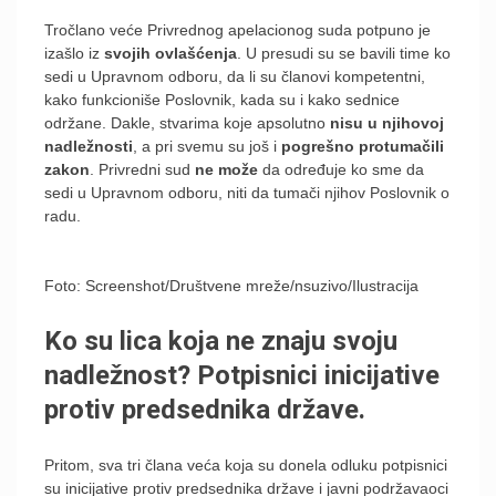
Tročlano veće Privrednog apelacionog suda potpuno je
izašlo iz
svojih ovlašćenja
. U presudi su se bavili time ko
sedi u Upravnom odboru, da li su članovi kompetentni,
kako funkcioniše Poslovnik, kada su i kako sednice
održane. Dakle, stvarima koje apsolutno
nisu u njihovoj
nadležnosti
, a pri svemu su još i
pogrešno protumačili
zakon
. Privredni sud
ne može
da određuje ko sme da
sedi u Upravnom odboru, niti da tumači njihov Poslovnik o
radu.
Foto: Screenshot/Društvene mreže/nsuzivo/Ilustracija
Ko su lica koja ne znaju svoju
nadležnost? Potpisnici inicijative
protiv predsednika države.
Pritom, sva tri člana veća koja su donela odluku potpisnici
su inicijative protiv predsednika države i javni podržavaoci