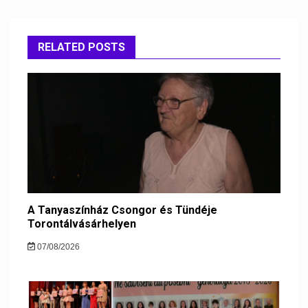
RELATED POSTS
A Tanyaszínház Csongor és Tündéje
Torontálvásárhelyen
07/08/2026