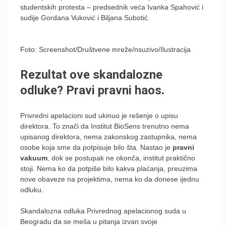
studentskih protesta – predsednik veća Ivanka Spahović i
sudije Gordana Vuković i Biljana Subotić.
Foto: Screenshot/Društvene mreže/nsuzivo/Ilustracija
Rezultat ove skandalozne
odluke? Pravi pravni haos.
Privredni apelacioni sud ukinuo je rešenje o upisu
direktora. To znači da Institut BioSens trenutno nema
upisanog direktora, nema zakonskog zastupnika, nema
osobe koja sme da potpisuje bilo šta. Nastao je
pravni
vakuum
, dok se postupak ne okonča, institut praktično
stoji. Nema ko da potpiše bilo kakva plaćanja, preuzima
nove obaveze na projektima, nema ko da donese ijednu
odluku.
Skandalozna odluka Privrednog apelacionog suda u
Beogradu da se meša u pitanja izvan svoje