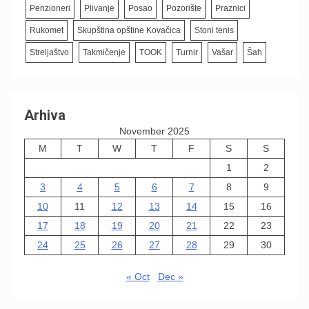
Penzioneri
Plivanje
Posao
Pozorište
Praznici
Rukomet
Skupština opštine Kovačica
Stoni tenis
Streljaštvo
Takmičenje
TOOK
Turnir
Vašar
Šah
Arhiva
November 2025
M
T
W
T
F
S
S
1
2
3
4
5
6
7
8
9
10
11
12
13
14
15
16
17
18
19
20
21
22
23
24
25
26
27
28
29
30
« Oct
Dec »