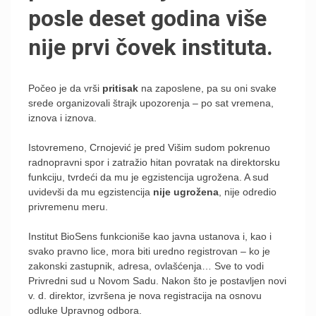
posle deset godina više
nije prvi čovek instituta.
Počeo je da vrši
pritisak
na zaposlene, pa su oni svake
srede organizovali štrajk upozorenja – po sat vremena,
iznova i iznova.
Istovremeno, Crnojević je pred Višim sudom pokrenuo
radnopravni spor i zatražio hitan povratak na direktorsku
funkciju, tvrdeći da mu je egzistencija ugrožena. A sud
uvidevši da mu egzistencija
nije ugrožena
, nije odredio
privremenu meru.
Institut BioSens funkcioniše kao javna ustanova i, kao i
svako pravno lice, mora biti uredno registrovan – ko je
zakonski zastupnik, adresa, ovlašćenja… Sve to vodi
Privredni sud u Novom Sadu. Nakon što je postavljen novi
v. d. direktor, izvršena je nova registracija na osnovu
odluke Upravnog odbora.