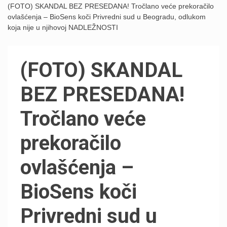
(FOTO) SKANDAL BEZ PRESEDANA! Tročlano veće prekoračilo
ovlašćenja – BioSens koči Privredni sud u Beogradu, odlukom
koja nije u njihovoj NADLEŽNOSTI
(FOTO) SKANDAL
BEZ PRESEDANA!
Tročlano veće
prekoračilo
ovlašćenja –
BioSens koči
Privredni sud u