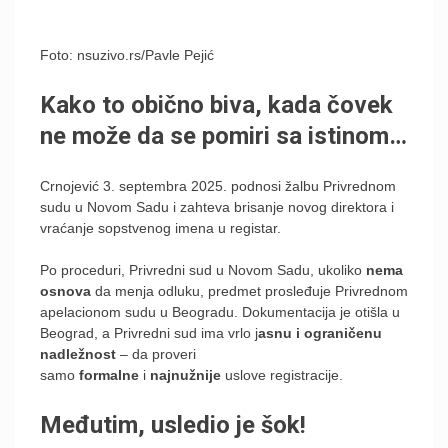
Foto: nsuzivo.rs/Pavle Pejić
Kako to obično biva, kada čovek
ne može da se pomiri sa istinom…
Crnojević 3. septembra 2025. podnosi žalbu Privrednom
sudu u Novom Sadu i zahteva brisanje novog direktora i
vraćanje sopstvenog imena u registar.
Po proceduri, Privredni sud u Novom Sadu, ukoliko
nema
osnova
da menja odluku, predmet prosleđuje Privrednom
apelacionom sudu u Beogradu. Dokumentacija je otišla u
Beograd, a Privredni sud ima vrlo j
asnu i ograničenu
nadležnost
– da proveri
samo
formalne
i
najnužnije
uslove registracije.
Međutim, usledio je šok!