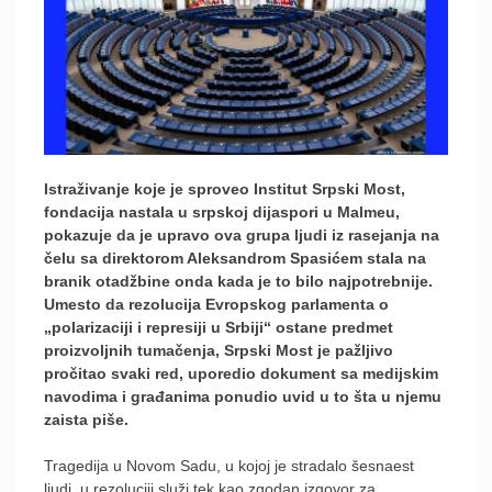
Istraživanje koje je sproveo Institut Srpski Most,
fondacija nastala u srpskoj dijaspori u Malmeu,
pokazuje da je upravo ova grupa ljudi iz rasejanja na
čelu sa direktorom Aleksandrom Spasićem stala na
branik otadžbine onda kada je to bilo najpotrebnije.
Umesto da rezolucija Evropskog parlamenta o
„polarizaciji i represiji u Srbiji“ ostane predmet
proizvoljnih tumačenja, Srpski Most je pažljivo
pročitao svaki red, uporedio dokument sa medijskim
navodima i građanima ponudio uvid u to šta u njemu
zaista piše.
Tragedija u Novom Sadu, u kojoj je stradalo šesnaest
ljudi, u rezoluciji služi tek kao zgodan izgovor za