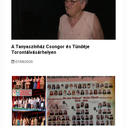
A Tanyaszínház Csongor és Tündéje
Torontálvásárhelyen
07/08/2026