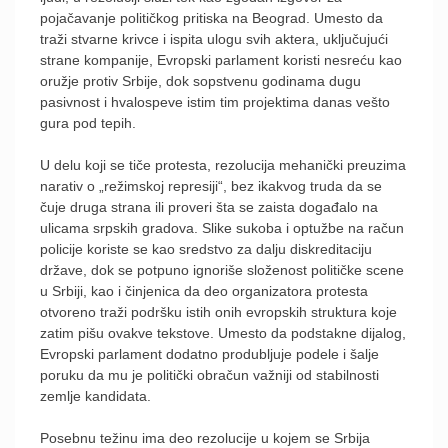
pojačavanje političkog pritiska na Beograd. Umesto da
traži stvarne krivce i ispita ulogu svih aktera, uključujući
strane kompanije, Evropski parlament koristi nesreću kao
oružje protiv Srbije, dok sopstvenu godinama dugu
pasivnost i hvalospeve istim tim projektima danas vešto
gura pod tepih.
U delu koji se tiče protesta, rezolucija mehanički preuzima
narativ o „režimskoj represiji“, bez ikakvog truda da se
čuje druga strana ili proveri šta se zaista događalo na
ulicama srpskih gradova. Slike sukoba i optužbe na račun
policije koriste se kao sredstvo za dalju diskreditaciju
države, dok se potpuno ignoriše složenost političke scene
u Srbiji, kao i činjenica da deo organizatora protesta
otvoreno traži podršku istih onih evropskih struktura koje
zatim pišu ovakve tekstove. Umesto da podstakne dijalog,
Evropski parlament dodatno produbljuje podele i šalje
poruku da mu je politički obračun važniji od stabilnosti
zemlje kandidata.
Posebnu težinu ima deo rezolucije u kojem se Srbija