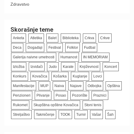
Zdravstvo
Skorašnje teme
Anketa
Atletika
Balet
Biblioteka
Crkva
Crkve
Deca
Događaji
Festival
Folklor
Fudbal
Galerija naivne umetnosti
Humanost
IN MEMORIAM
Izložba
Izviđači
Judo
Karate
Književnost
Koncert
Konkurs
Kovačica
Košarka
Kuglanje
Lovci
Manifestacije
MUP
Naiva
Najave
Odbojka
Opština
Penzioneri
Plivanje
Posao
Pozorište
Praznici
Rukomet
Skupština opštine Kovačica
Stoni tenis
Streljaštvo
Takmičenje
TOOK
Turnir
Vašar
Šah