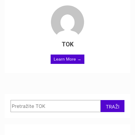
TOK
Learn More →
Search
TRAŽI