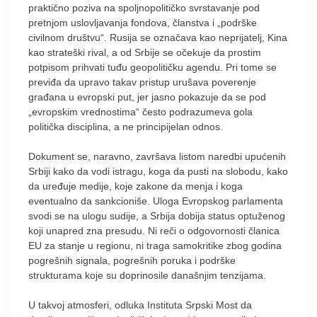
praktično poziva na spoljnopolitičko svrstavanje pod
pretnjom uslovljavanja fondova, članstva i „podrške
civilnom društvu“. Rusija se označava kao neprijatelj, Kina
kao strateški rival, a od Srbije se očekuje da prostim
potpisom prihvati tuđu geopolitičku agendu. Pri tome se
previđa da upravo takav pristup urušava poverenje
građana u evropski put, jer jasno pokazuje da se pod
„evropskim vrednostima“ često podrazumeva gola
politička disciplina, a ne principijelan odnos.
Dokument se, naravno, završava listom naredbi upućenih
Srbiji kako da vodi istragu, koga da pusti na slobodu, kako
da uređuje medije, koje zakone da menja i koga
eventualno da sankcioniše. Uloga Evropskog parlamenta
svodi se na ulogu sudije, a Srbija dobija status optuženog
koji unapred zna presudu. Ni reči o odgovornosti članica
EU za stanje u regionu, ni traga samokritike zbog godina
pogrešnih signala, pogrešnih poruka i podrške
strukturama koje su doprinosile današnjim tenzijama.
U takvoj atmosferi, odluka Instituta Srpski Most da