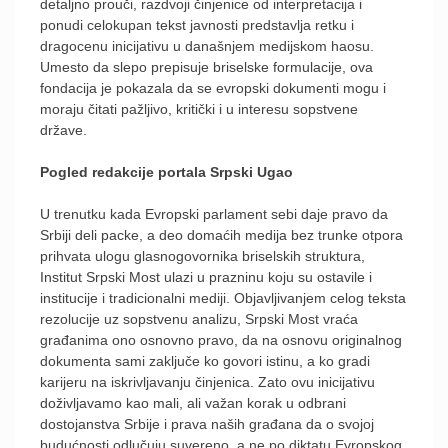
detaljno prouči, razdvoji činjenice od interpretacija i
ponudi celokupan tekst javnosti predstavlja retku i
dragocenu inicijativu u današnjem medijskom haosu.
Umesto da slepo prepisuje briselske formulacije, ova
fondacija je pokazala da se evropski dokumenti mogu i
moraju čitati pažljivo, kritički i u interesu sopstvene
države.
Pogled redakcije portala Srpski Ugao
U trenutku kada Evropski parlament sebi daje pravo da
Srbiji deli packe, a deo domaćih medija bez trunke otpora
prihvata ulogu glasnogovornika briselskih struktura,
Institut Srpski Most ulazi u prazninu koju su ostavile i
institucije i tradicionalni mediji. Objavljivanjem celog teksta
rezolucije uz sopstvenu analizu, Srpski Most vraća
građanima ono osnovno pravo, da na osnovu originalnog
dokumenta sami zaključe ko govori istinu, a ko gradi
karijeru na iskrivljavanju činjenica. Zato ovu inicijativu
doživljavamo kao mali, ali važan korak u odbrani
dostojanstva Srbije i prava naših građana da o svojoj
budućnosti odlučuju suvereno, a ne po diktatu Evropskog