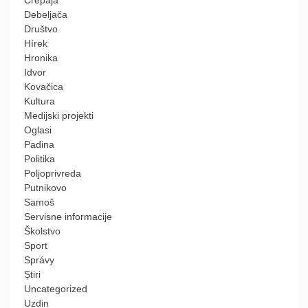
Debeljača
Društvo
Hírek
Hronika
Idvor
Kovačica
Kultura
Medijski projekti
Oglasi
Padina
Politika
Poljoprivreda
Putnikovo
Samoš
Servisne informacije
Školstvo
Sport
Správy
Știri
Uncategorized
Uzdin