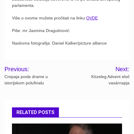
parlamenta.
Više o ovome možete pročitati na linku
OVDE
Piše: mr Jasmina Dragutinović
Naslovna fotografija: Daniel Kalker/picture alliance
Post
Previous:
Next:
navigation
Crepaja posle drame u
Közeleg Advent első
istorijskom polufinalu
vasárnapja
RELATED POSTS