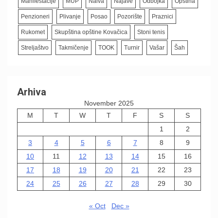
Manifestacije
MUP
Naiva
Najave
Odbojka
Opština
Penzioneri
Plivanje
Posao
Pozorište
Praznici
Rukomet
Skupština opštine Kovačica
Stoni tenis
Streljaštvo
Takmičenje
TOOK
Turnir
Vašar
Šah
Arhiva
November 2025
M
T
W
T
F
S
S
1
2
3
4
5
6
7
8
9
10
11
12
13
14
15
16
17
18
19
20
21
22
23
24
25
26
27
28
29
30
« Oct
Dec »