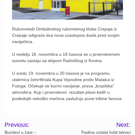
Rukometaši Omladinskog rukometnog kluba Crepaja iz
Crepaje odigraće dva nova uzastopna duela pred svojim
navijačima.
U nedelju 16. novembra u 18 časova se u prvenstvenom
susretu sastaju sa ekipom Radničkog iz Kovina.
U sredu 19. novembra u 20 časova je na programu
utakmica četvrtfinala Kupa Vojvodine protiv Matalca iz
Futoga. Očekuje se burno navijanje, prava „brazilska“
atmosfera. Kup i prvenstevni rezultati plavo-belih u
poslednjih nekoliko mečeva zaslužuju pune tribine fanova.
Post
Previous:
Next:
navigation
Bundevi u čast –
Padina vzdala hold tekvici