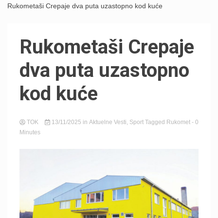
Rukometaši Crepaje dva puta uzastopno kod kuće
Rukometaši Crepaje
dva puta uzastopno
kod kuće
TOK
13/11/2025
in
Aktuelne Vesti
,
Sport
Tagged
Rukomet
- 0
Minutes