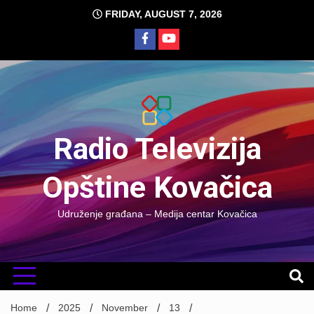
Skip
FRIDAY, AUGUST 7, 2026
to
content
Radio Televizija
Opštine Kovačica
Udruženje građana – Medija centar Kovačica
Home
2025
November
13