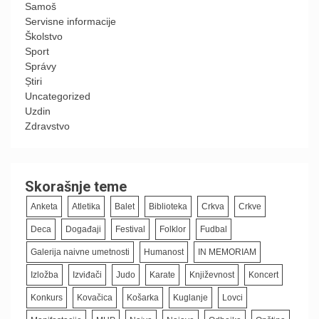
Samoš
Servisne informacije
Školstvo
Sport
Správy
Știri
Uncategorized
Uzdin
Zdravstvo
Skorašnje teme
Anketa
Atletika
Balet
Biblioteka
Crkva
Crkve
Deca
Događaji
Festival
Folklor
Fudbal
Galerija naivne umetnosti
Humanost
IN MEMORIAM
Izložba
Izviđači
Judo
Karate
Književnost
Koncert
Konkurs
Kovačica
Košarka
Kuglanje
Lovci