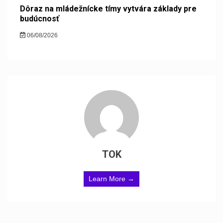
Dôraz na mládežnícke tímy vytvára základy pre
budúcnosť
06/08/2026
TOK
Learn More →