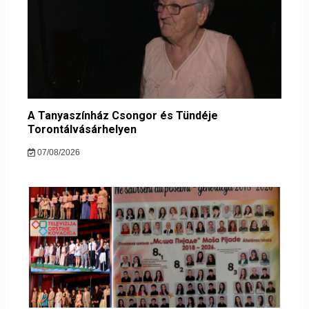
A Tanyaszínház Csongor és Tündéje
Torontálvásárhelyen
07/08/2026