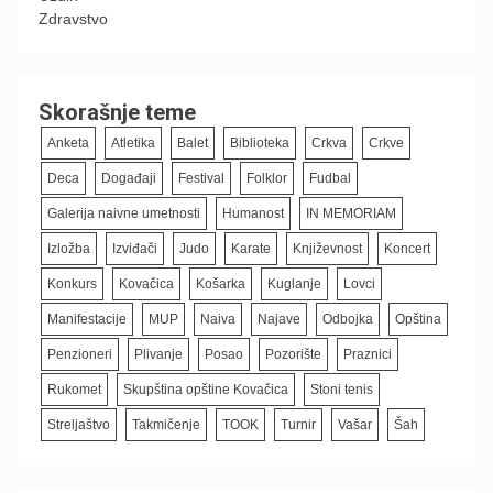
Zdravstvo
Skorašnje teme
Anketa
Atletika
Balet
Biblioteka
Crkva
Crkve
Deca
Događaji
Festival
Folklor
Fudbal
Galerija naivne umetnosti
Humanost
IN MEMORIAM
Izložba
Izviđači
Judo
Karate
Književnost
Koncert
Konkurs
Kovačica
Košarka
Kuglanje
Lovci
Manifestacije
MUP
Naiva
Najave
Odbojka
Opština
Penzioneri
Plivanje
Posao
Pozorište
Praznici
Rukomet
Skupština opštine Kovačica
Stoni tenis
Streljaštvo
Takmičenje
TOOK
Turnir
Vašar
Šah