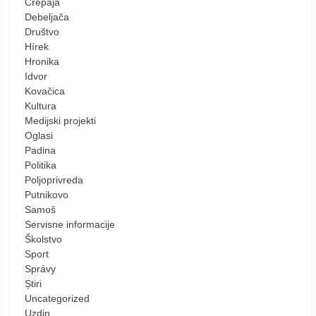
Crepaja
Debeljača
Društvo
Hírek
Hronika
Idvor
Kovačica
Kultura
Medijski projekti
Oglasi
Padina
Politika
Poljoprivreda
Putnikovo
Samoš
Servisne informacije
Školstvo
Sport
Správy
Știri
Uncategorized
Uzdin