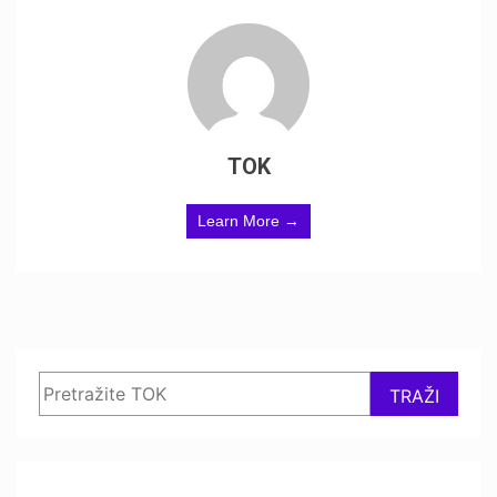
TOK
Learn More →
Search
TRAŽI