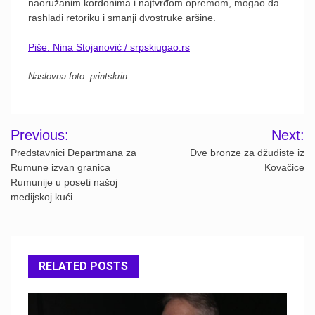
naoružanim kordonima i najtvrđom opremom, mogao da
rashladi retoriku i smanji dvostruke aršine.
Piše: Nina Stojanović / srpskiugao.rs
Naslovna foto: printskrin
Post
Previous:
Next:
navigation
Predstavnici Departmana za
Dve bronze za džudiste iz
Rumune izvan granica
Kovačice
Rumunije u poseti našoj
medijskoj kući
RELATED POSTS