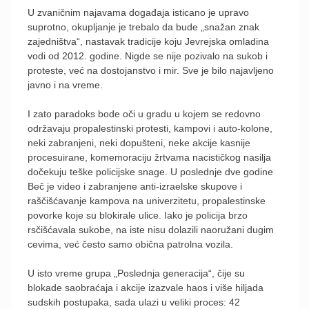
U zvaničnim najavama događaja isticano je upravo
suprotno, okupljanje je trebalo da bude „snažan znak
zajedništva“, nastavak tradicije koju Jevrejska omladina
vodi od 2012. godine. Nigde se nije pozivalo na sukob i
proteste, već na dostojanstvo i mir. Sve je bilo najavljeno
javno i na vreme.
I zato paradoks bode oči u gradu u kojem se redovno
održavaju propalestinski protesti, kampovi i auto-kolone,
neki zabranjeni, neki dopušteni, neke akcije kasnije
procesuirane, komemoraciju žrtvama nacističkog nasilja
dočekuju teške policijske snage. U poslednje dve godine
Beč je video i zabranjene anti-izraelske skupove i
raščišćavanje kampova na univerzitetu, propalestinske
povorke koje su blokirale ulice. Iako je policija brzo
rsčišćavala sukobe, na iste nisu dolazili naoružani dugim
cevima, već često samo obična patrolna vozila.
U isto vreme grupa „Poslednja generacija“, čije su
blokade saobraćaja i akcije izazvale haos i više hiljada
sudskih postupaka, sada ulazi u veliki proces: 42