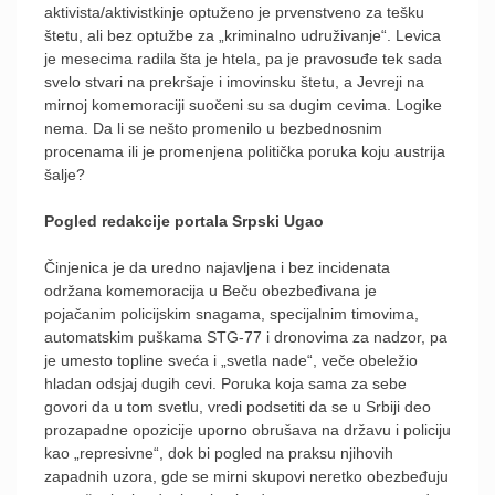
aktivista/aktivistkinje optuženo je prvenstveno za tešku
štetu, ali bez optužbe za „kriminalno udruživanje“. Levica
je mesecima radila šta je htela, pa je pravosuđe tek sada
svelo stvari na prekršaje i imovinsku štetu, a Jevreji na
mirnoj komemoraciji suočeni su sa dugim cevima. Logike
nema. Da li se nešto promenilo u bezbednosnim
procenama ili je promenjena politička poruka koju austrija
šalje?
Pogled redakcije portala Srpski Ugao
Činjenica je da uredno najavljena i bez incidenata
održana komemoracija u Beču obezbeđivana je
pojačanim policijskim snagama, specijalnim timovima,
automatskim puškama STG-77 i dronovima za nadzor, pa
je umesto topline sveća i „svetla nade“, veče obeležio
hladan odsjaj dugih cevi. Poruka koja sama za sebe
govori da u tom svetlu, vredi podsetiti da se u Srbiji deo
prozapadne opozicije uporno obrušava na državu i policiju
kao „represivne“, dok bi pogled na praksu njihovih
zapadnih uzora, gde se mirni skupovi neretko obezbeđuju