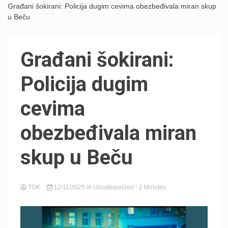
Građani šokirani: Policija dugim cevima obezbeđivala miran skup
u Beču
Građani šokirani:
Policija dugim
cevima
obezbeđivala miran
skup u Beču
TOK
12/11/2025
in
Uncategorized
- 2 Minutes