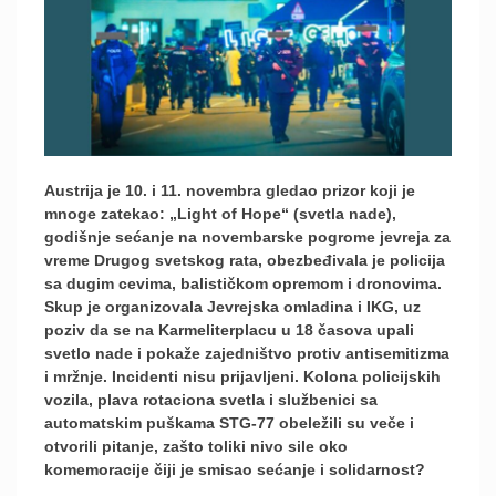
Austrija je 10. i 11. novembra gledao prizor koji je
mnoge zatekao: „Light of Hope“ (svetla nade),
godišnje sećanje na novembarske pogrome jevreja za
vreme Drugog svetskog rata, obezbeđivala je policija
sa dugim cevima, balističkom opremom i dronovima.
Skup je organizovala Jevrejska omladina i IKG, uz
poziv da se na Karmeliterplacu u 18 časova upali
svetlo nade i pokaže zajedništvo protiv antisemitizma
i mržnje. Incidenti nisu prijavljeni. Kolona policijskih
vozila, plava rotaciona svetla i službenici sa
automatskim puškama STG-77 obeležili su veče i
otvorili pitanje, zašto toliki nivo sile oko
komemoracije čiji je smisao sećanje i solidarnost?