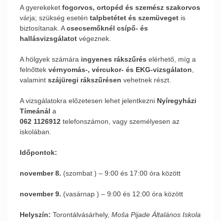
A gyerekeket
fogorvos, ortopéd és szemész szakorvos
várja; szükség esetén
talpbetétet és szemüveget
is
biztosítanak. A
csecsemőknél csípő- és
hallásvizsgálatot
végeznek.
A hölgyek számára
ingyenes rákszűrés
elérhető, míg a
felnőttek
vérnyomás-, vércukor- és EKG-vizsgálaton
,
valamint
szájüregi rákszűrésen
vehetnek részt.
A vizsgálatokra előzetesen lehet jelentkezni
Nyíregyházi
Tímeánál
a
062 1126912
telefonszámon, vagy személyesen az
iskolában.
Időpontok:
november 8.
(szombat ) – 9:00 és 17:00 óra között
november 9.
(vasárnap ) – 9:00 és 12:00 óra között
Helyszín:
Torontálvásárhely,
Moša Pijade Általános Iskola