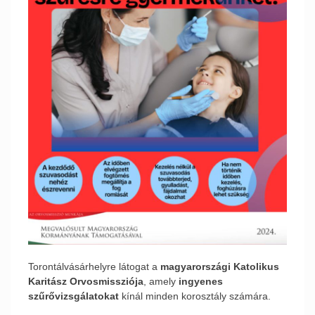
Torontálvásárhelyre látogat a
magyarországi Katolikus
Karitász Orvosmissziója
, amely
ingyenes
szűrővizsgálatokat
kínál minden korosztály számára.