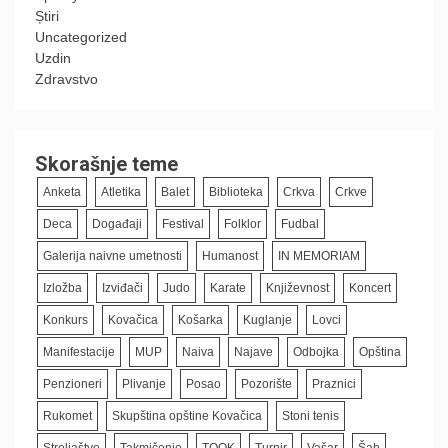
Știri
Uncategorized
Uzdin
Zdravstvo
Skorašnje teme
Anketa
Atletika
Balet
Biblioteka
Crkva
Crkve
Deca
Događaji
Festival
Folklor
Fudbal
Galerija naivne umetnosti
Humanost
IN MEMORIAM
Izložba
Izviđači
Judo
Karate
Književnost
Koncert
Konkurs
Kovačica
Košarka
Kuglanje
Lovci
Manifestacije
MUP
Naiva
Najave
Odbojka
Opština
Penzioneri
Plivanje
Posao
Pozorište
Praznici
Rukomet
Skupština opštine Kovačica
Stoni tenis