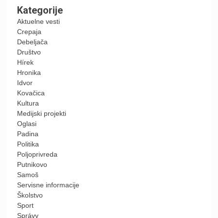
Kategorije
Aktuelne vesti
Crepaja
Debeljača
Društvo
Hírek
Hronika
Idvor
Kovačica
Kultura
Medijski projekti
Oglasi
Padina
Politika
Poljoprivreda
Putnikovo
Samoš
Servisne informacije
Školstvo
Sport
Správy