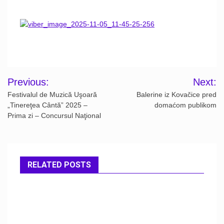
Post
Previous:
Next:
navigation
Festivalul de Muzică Uşoară
Balerine iz Kovačice pred
„Tinereţea Cântă” 2025 –
domaćom publikom
Prima zi – Concursul Naţional
RELATED POSTS