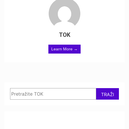
TOK
Learn More →
Search
TRAŽI