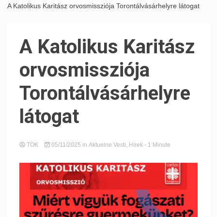
A Katolikus Karitász orvosmissziója Torontálvásárhelyre látogat
A Katolikus Karitász
orvosmissziója
Torontálvásárhelyre
látogat
TOK
05/11/2025
in
Aktuelne Vesti
,
Hírek
- 1 Minute