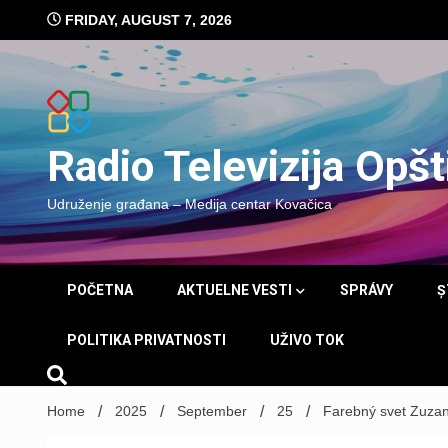
Skip
FRIDAY, AUGUST 7, 2026
to
content
Radio Televizija Opš
Udruženje građana – Medija centar Kovačica
POČETNA
AKTUELNE VESTI
SPRÁVY
Ș
POLITIKA PRIVATNOSTI
UŽIVO TOK
Home
2025
September
25
Farebný svet Zuzan