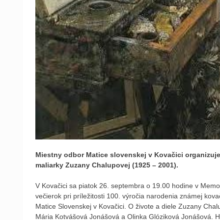
Miestny odbor Matice slovenskej v Kovačici organizuje
maliarky Zuzany Chalupovej (1925 – 2001).
V Kovačici sa piatok 26. septembra o 19.00 hodine v Memor
večierok pri príležitosti 100. výročia narodenia známej ko
Matice Slovenskej v Kovačici. O živote a diele Zuzany Cha
Mária Kotvášová Jonášová a Olinka Glóziková Jonášová. 