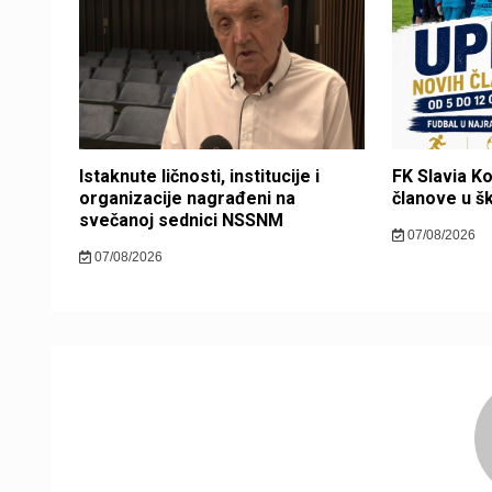
Istaknute ličnosti, institucije i
FK Slavia K
organizacije nagrađeni na
članove u š
svečanoj sednici NSSNM
07/08/2026
07/08/2026