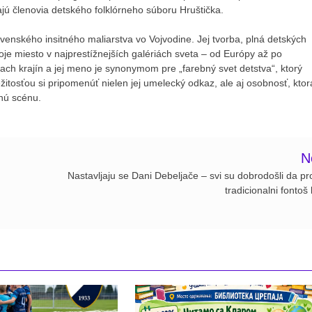
ú členovia detského folklórneho súboru Hruštička.
enského insitného maliarstva vo Vojvodine. Jej tvorba, plná detských
voje miesto v najprestížnejších galériách sveta – od Európy až po
ach krajín a jej meno je synonymom pre „farebný svet detstva“, ktorý
žitosťou si pripomenúť nielen jej umelecký odkaz, ale aj osobnosť, ktor
tnú scénu.
N
Nastavljaju se Dani Debeljače – svi su dobrodošli da pr
tradicionalni fontoš