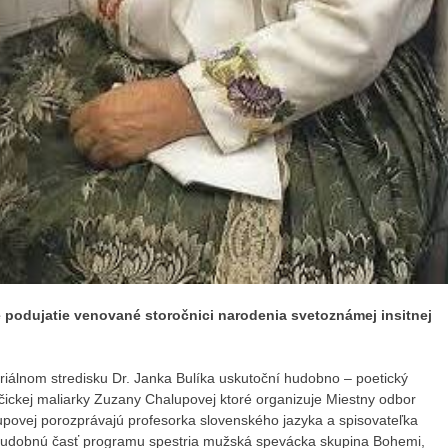
 podujatie venované storočnici narodenia svetoznámej insitnej
iálnom stredisku Dr. Janka Bulíka uskutoční hudobno – poetický
vačickej maliarky Zuzany Chalupovej ktoré organizuje Miestny odbor
lupovej porozprávajú profesorka slovenského jazyka a spisovateľka
Hudobnú časť programu spestria mužská spevácka skupina Bohemi,