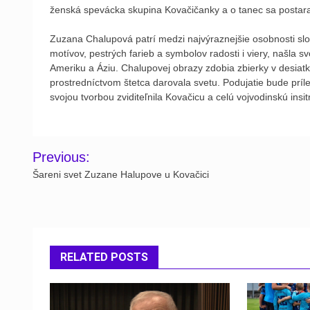
ženská spevácka skupina Kovačičanky a o tanec sa postaraj
Zuzana Chalupová patrí medzi najvýraznejšie osobnosti slov
motívov, pestrých farieb a symbolov radosti i viery, našla s
Ameriku a Áziu. Chalupovej obrazy zdobia zbierky v desiatk
prostredníctvom štetca darovala svetu. Podujatie bude príle
svojou tvorbou zviditeľnila Kovačicu a celú vojvodinskú insi
Post
Previous:
navigation
Šareni svet Zuzane Halupove u Kovačici
RELATED POSTS