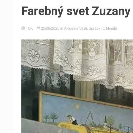
Farebný svet Zuzany 
TOK
25/09/2025
in
Aktuelne Vesti
,
Správy
- 1 Minute