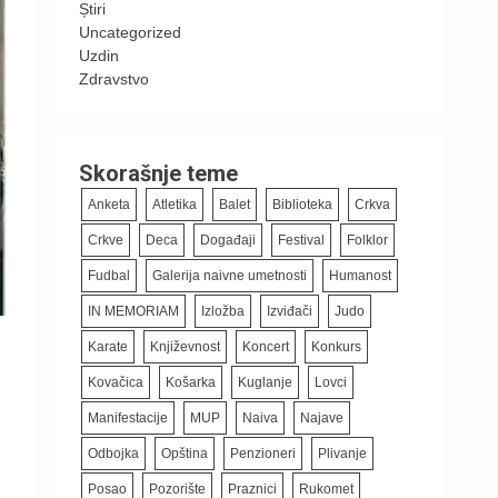
Știri
Uncategorized
Uzdin
Zdravstvo
Skorašnje teme
Anketa
Atletika
Balet
Biblioteka
Crkva
Crkve
Deca
Događaji
Festival
Folklor
Fudbal
Galerija naivne umetnosti
Humanost
IN MEMORIAM
Izložba
Izviđači
Judo
Karate
Književnost
Koncert
Konkurs
Kovačica
Košarka
Kuglanje
Lovci
Manifestacije
MUP
Naiva
Najave
Odbojka
Opština
Penzioneri
Plivanje
Posao
Pozorište
Praznici
Rukomet