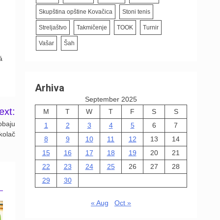
Skupština opštine Kovačica
Stoni tenis
Streljaštvo
Takmičenje
TOOK
Turnir
Vašar
Šah
á
Arhiva
September 2025
ext:
M
T
W
T
F
S
S
obaju
1
2
3
4
5
6
7
 kolač
8
9
10
11
12
13
14
15
16
17
18
19
20
21
22
23
24
25
26
27
28
29
30
« Aug
Oct »