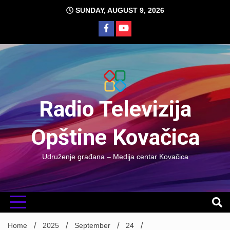
Skip
SUNDAY, AUGUST 9, 2026
to
content
Radio Televizija
Opštine Kovačica
Udruženje građana – Medija centar Kovačica
Home
2025
September
24