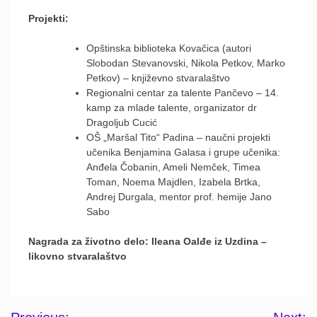
Projekti:
Opštinska biblioteka Kovačica (autori
Slobodan Stevanovski, Nikola Petkov, Marko
Petkov) – književno stvaralaštvo
Regionalni centar za talente Pančevo – 14.
kamp za mlade talente, organizator dr
Dragoljub Cucić
OŠ „Maršal Tito“ Padina – naučni projekti
učenika Benjamina Galasa i grupe učenika:
Anđela Čobanin, Ameli Nemček, Timea
Toman, Noema Majdlen, Izabela Brtka,
Andrej Durgala, mentor prof. hemije Jano
Sabo
Nagrada za životno delo: Ileana Oalđe iz Uzdina –
likovno stvaralaštvo
Post