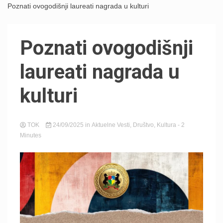
Poznati ovogodišnji laureati nagrada u kulturi
Poznati ovogodišnji
laureati nagrada u
kulturi
TOK
24/09/2025
in
Aktuelne Vesti
,
Društvo
,
Kultura
- 2
Minutes