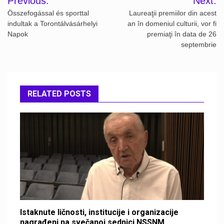
Previous:
Next:
navigation
Összefogással és sporttal
Laureaţii premiilor din acest
indultak a Torontálvásárhelyi
an în domeniul culturii, vor fi
Napok
premiaţi în data de 26
septembrie
RELATED POSTS
Istaknute ličnosti, institucije i organizacije
nagrađeni na svečanoj sednici NSSNM