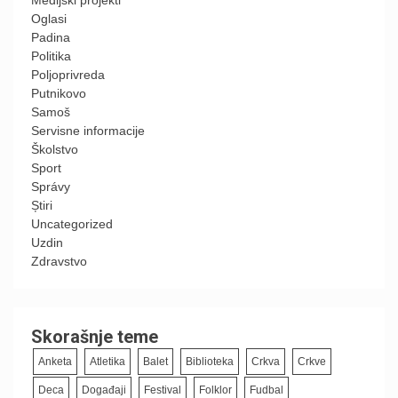
Medijski projekti
Oglasi
Padina
Politika
Poljoprivreda
Putnikovo
Samoš
Servisne informacije
Školstvo
Sport
Správy
Știri
Uncategorized
Uzdin
Zdravstvo
Skorašnje teme
Anketa
Atletika
Balet
Biblioteka
Crkva
Crkve
Deca
Događaji
Festival
Folklor
Fudbal