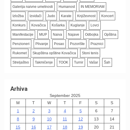
Galerija naivne umetnosti
Humanost
IN MEMORIAM
Izložba
Izviđači
Judo
Karate
Književnost
Koncert
Konkurs
Kovačica
Košarka
Kuglanje
Lovci
Manifestacije
MUP
Naiva
Najave
Odbojka
Opština
Penzioneri
Plivanje
Posao
Pozorište
Praznici
Rukomet
Skupština opštine Kovačica
Stoni tenis
Streljaštvo
Takmičenje
TOOK
Turnir
Vašar
Šah
Arhiva
September 2025
M
T
W
T
F
S
S
1
2
3
4
5
6
7
8
9
10
11
12
13
14
15
16
17
18
19
20
21