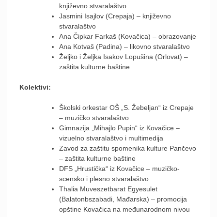
književno stvaralaštvo
Jasmini Isajlov (Crepaja) – književno
stvaralaštvo
Ana Čipkar Farkaš (Kovačica) – obrazovanje
Ana Kotvaš (Padina) – likovno stvaralaštvo
Željko i Željka Isakov Lopušina (Orlovat) –
zaštita kulturne baštine
Kolektivi:
Školski orkestar OŠ „S. Žebeljan“ iz Crepaje
– muzičko stvaralaštvo
Gimnazija „Mihajlo Pupin“ iz Kovačice –
vizuelno stvaralaštvo i multimedija
Zavod za zaštitu spomenika kulture Pančevo
– zaštita kulturne baštine
DFS „Hrustička“ iz Kovačice – muzičko-
scensko i plesno stvaralaštvo
Thalia Muveszetbarat Egyesulet
(Balatonbszabadi, Mađarska) – promocija
opštine Kovačica na međunarodnom nivou