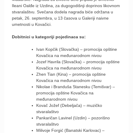
Ileani Oalđe iz Uzdina, za dugogodišnji doprinos likovnom
stvaralaštvu. Svečana dodela nagrada biće održana u
petak, 26. septembra, u 13 časova u Galeriji naivne
umetnosti u Kovačici.
Dobitnici u kategoriji pojedinaca su:
Ivan Kopčik (Slovačka) – promocija opštine
Kovačica na međunarodnom nivou
Jozef Havrila (Slovačka) – promocija opštine
Kovačica na međunarodnom nivou
Zhen Tian (Kina) – promocija opštine
Kovačica na međunarodnom nivou
Nikolae i Branduša Stanesku (Temišvar) –
promocija opštine Kovačica na
međunarodnom nivou
Kovač Jožef (Debeljača) – muzičko
stvaralaštvo
Pankaričan Lavinel (Uzdin) – pozorišno
stvaralaštvo
Milivoje Forgić (Banatski Karlovac) –