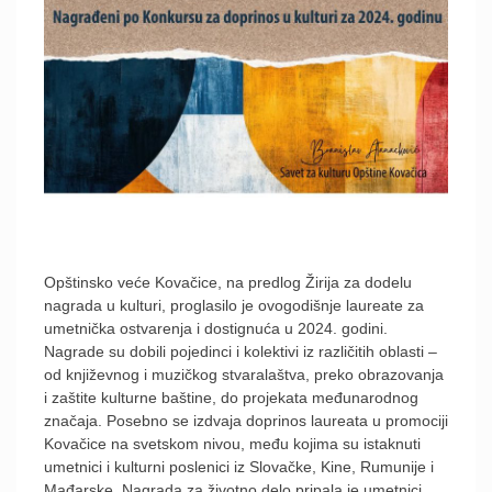
Opštinsko veće Kovačice, na predlog Žirija za dodelu
nagrada u kulturi, proglasilo je ovogodišnje laureate za
umetnička ostvarenja i dostignuća u 2024. godini.
Nagrade su dobili pojedinci i kolektivi iz različitih oblasti –
od književnog i muzičkog stvaralaštva, preko obrazovanja
i zaštite kulturne baštine, do projekata međunarodnog
značaja. Posebno se izdvaja doprinos laureata u promociji
Kovačice na svetskom nivou, među kojima su istaknuti
umetnici i kulturni poslenici iz Slovačke, Kine, Rumunije i
Mađarske. Nagrada za životno delo pripala je umetnici