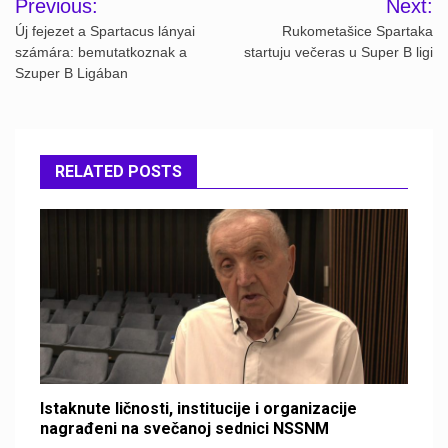
Previous:
Next:
navigation
Új fejezet a Spartacus lányai
Rukometašice Spartaka
számára: bemutatkoznak a
startuju večeras u Super B ligi
Szuper B Ligában
RELATED POSTS
Istaknute ličnosti, institucije i organizacije
nagrađeni na svečanoj sednici NSSNM