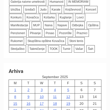
Galerija naivne umetnosti
Humanost
IN MEMORIAM
Izložba
Izviđači
Judo
Karate
Književnost
Koncert
Konkurs
Kovačica
Košarka
Kuglanje
Lovci
Manifestacije
MUP
Naiva
Najave
Odbojka
Opština
Penzioneri
Plivanje
Posao
Pozorište
Praznici
Rukomet
Skupština opštine Kovačica
Stoni tenis
Streljaštvo
Takmičenje
TOOK
Turnir
Vašar
Šah
Arhiva
September 2025
M
T
W
T
F
S
S
1
2
3
4
5
6
7
8
9
10
11
12
13
14
15
16
17
18
19
20
21