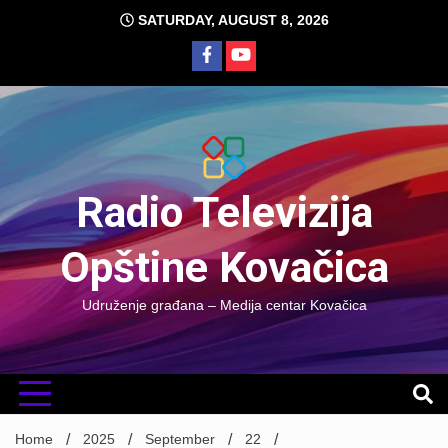
Skip
SATURDAY, AUGUST 8, 2026
to
content
Radio Televizija
Opštine Kovačica
Udruženje građana – Medija centar Kovačica
Home
2025
September
22