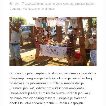
TOK
22/09/2025
in
Aktuelne Vesti
,
Crepaja
,
Društvo
Tagged
Događaji
,
Manifestacije
- 0 Minutes
Sunčan i prijatan septembarski dan, savršen za porodična
okupljanja i negovanje tradicije, okupio je rekordan broj
posetilaca na jubilarnom 10. izdanju manifestacije
„Festival jabuka“, održanom u idiličnom ambijentu
Crepajačkih jezera. U mirisima sveže ubranih jabuka i
zvucima tradicionalnog folklora, Crepaja je svečano
obeležila veliki crkveni praznik — Malu Gospojinu.