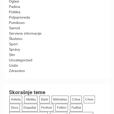
Oglasi
Padina
Politika
Poljoprivreda
Putnikovo
Samoš
Servisne informacije
Školstvo
Sport
Správy
Știri
Uncategorized
Uzdin
Zdravstvo
Skorašnje teme
Anketa
Atletika
Balet
Biblioteka
Crkva
Crkve
Deca
Događaji
Festival
Folklor
Fudbal