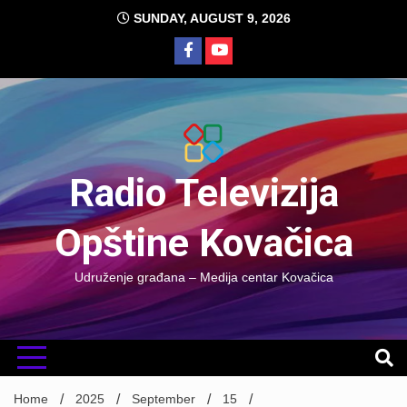
Skip
SUNDAY, AUGUST 9, 2026
to
content
Radio Televizija
Opštine Kovačica
Udruženje građana – Medija centar Kovačica
Home
2025
September
15