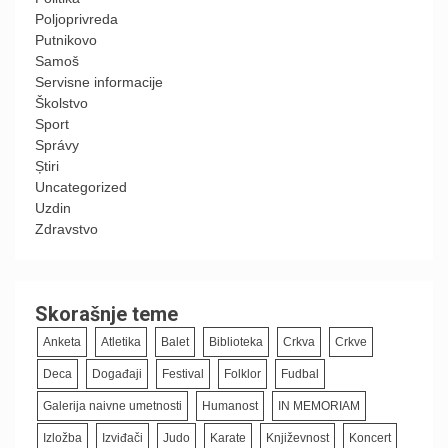
Poljoprivreda
Putnikovo
Samoš
Servisne informacije
Školstvo
Sport
Správy
Știri
Uncategorized
Uzdin
Zdravstvo
Skorašnje teme
Anketa
Atletika
Balet
Biblioteka
Crkva
Crkve
Deca
Događaji
Festival
Folklor
Fudbal
Galerija naivne umetnosti
Humanost
IN MEMORIAM
Izložba
Izviđači
Judo
Karate
Književnost
Koncert