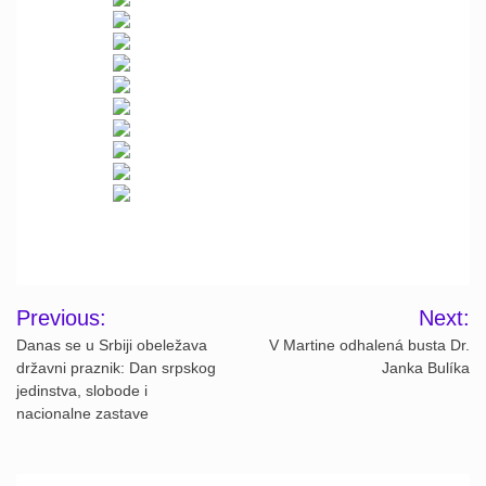
Post
Previous:
Next:
navigation
Danas se u Srbiji obeležava
V Martine odhalená busta Dr.
državni praznik: Dan srpskog
Janka Bulíka
jedinstva, slobode i
nacionalne zastave