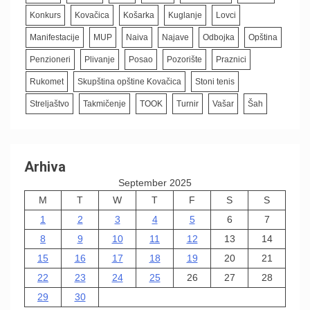
Konkurs
Kovačica
Košarka
Kuglanje
Lovci
Manifestacije
MUP
Naiva
Najave
Odbojka
Opština
Penzioneri
Plivanje
Posao
Pozorište
Praznici
Rukomet
Skupština opštine Kovačica
Stoni tenis
Streljaštvo
Takmičenje
TOOK
Turnir
Vašar
Šah
Arhiva
September 2025
M
T
W
T
F
S
S
1
2
3
4
5
6
7
8
9
10
11
12
13
14
15
16
17
18
19
20
21
22
23
24
25
26
27
28
29
30