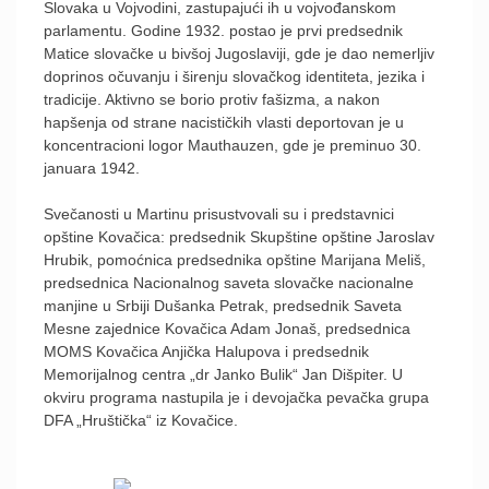
Slovaka u Vojvodini, zastupajući ih u vojvođanskom
parlamentu. Godine 1932. postao je prvi predsednik
Matice slovačke u bivšoj Jugoslaviji, gde je dao nemerljiv
doprinos očuvanju i širenju slovačkog identiteta, jezika i
tradicije. Aktivno se borio protiv fašizma, a nakon
hapšenja od strane nacističkih vlasti deportovan je u
koncentracioni logor Mauthauzen, gde je preminuo 30.
januara 1942.
Svečanosti u Martinu prisustvovali su i predstavnici
opštine Kovačica: predsednik Skupštine opštine Jaroslav
Hrubik, pomoćnica predsednika opštine Marijana Meliš,
predsednica Nacionalnog saveta slovačke nacionalne
manjine u Srbiji Dušanka Petrak, predsednik Saveta
Mesne zajednice Kovačica Adam Jonaš, predsednica
MOMS Kovačica Anjička Halupova i predsednik
Memorijalnog centra „dr Janko Bulik“ Jan Dišpiter. U
okviru programa nastupila je i devojačka pevačka grupa
DFA „Hruštička“ iz Kovačice.