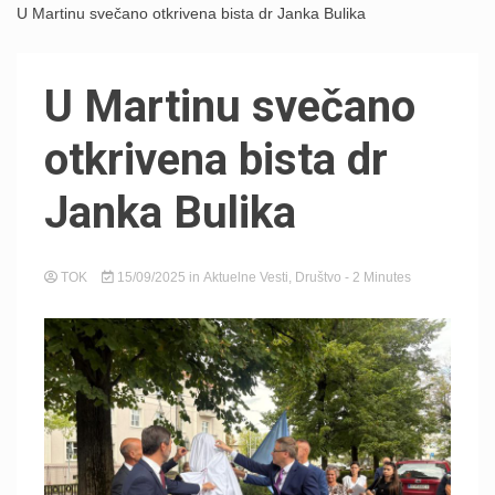
U Martinu svečano otkrivena bista dr Janka Bulika
U Martinu svečano
otkrivena bista dr
Janka Bulika
TOK
15/09/2025
in
Aktuelne Vesti
,
Društvo
- 2 Minutes