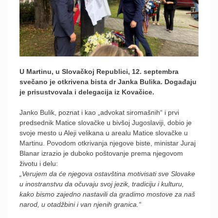
U Martinu, u Slovačkoj Republici, 12. septembra
svečano je otkrivena bista dr Janka Bulika. Događaju
je prisustvovala i delegacija iz Kovačice.
Janko Bulik, poznat i kao „advokat siromašnih“ i prvi
predsednik Matice slovačke u bivšoj Jugoslaviji, dobio je
svoje mesto u Aleji velikana u arealu Matice slovačke u
Martinu. Povodom otkrivanja njegove biste, ministar Juraj
Blanar izrazio je duboko poštovanje prema njegovom
životu i delu:
„Verujem da će njegova ostavština motivisati sve Slovake
u inostranstvu da očuvaju svoj jezik, tradiciju i kulturu,
kako bismo zajedno nastavili da gradimo mostove za naš
narod, u otadžbini i van njenih granica.“