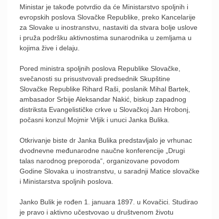
Ministar je takođe potvrdio da će Ministarstvo spoljnih i
evropskih poslova Slovačke Republike, preko Kancelarije
za Slovake u inostranstvu, nastaviti da stvara bolje uslove
i pruža podršku aktivnostima sunarodnika u zemljama u
kojima žive i delaju.
Pored ministra spoljnih poslova Republike Slovačke,
svečanosti su prisustvovali predsednik Skupštine
Slovačke Republike Rihard Raši, poslanik Mihal Bartek,
ambasador Srbije Aleksandar Nakić, biskup zapadnog
distriksta Evangelističke crkve u Slovačkoj Jan Hrobonj,
počasni konzul Mojmir Vrljik i unuci Janka Bulika.
Otkrivanje biste dr Janka Bulika predstavljalo je vrhunac
dvodnevne međunarodne naučne konferencije „Drugi
talas narodnog preporoda“, organizovane povodom
Godine Slovaka u inostranstvu, u saradnji Matice slovačke
i Ministarstva spoljnih poslova.
Janko Bulik je rođen 1. januara 1897. u Kovačici. Studirao
je pravo i aktivno učestvovao u društvenom životu