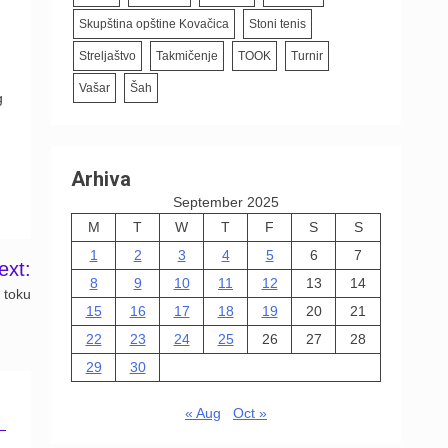
Skupština opštine Kovačica
Stoni tenis
Streljaštvo
Takmičenje
TOOK
Turnir
Vašar
Šah
g
Arhiva
September 2025
M
T
W
T
F
S
S
1
2
3
4
5
6
7
ext:
8
9
10
11
12
13
14
 toku
15
16
17
18
19
20
21
22
23
24
25
26
27
28
29
30
« Aug
Oct »