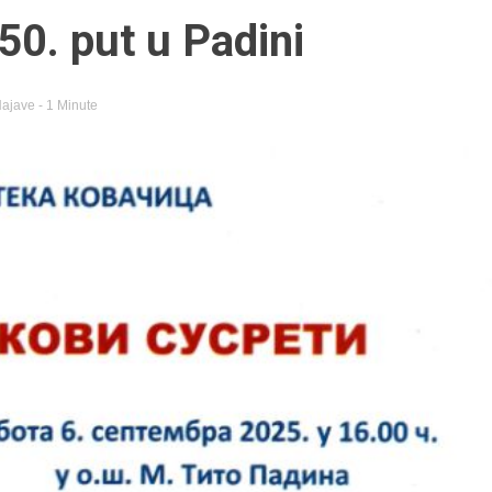
50. put u Padini
ajave
- 1 Minute