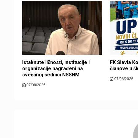
Istaknute ličnosti, institucije i
FK Slavia K
organizacije nagrađeni na
članove u š
svečanoj sednici NSSNM
07/08/2026
07/08/2026