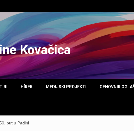
tine Kovačica
TIRI
HÍREK
MEDIJSKI PROJEKTI
CENOVNIK OGLA
50. put u Padini