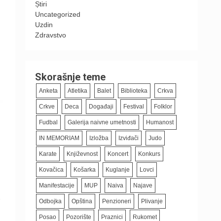
Știri
Uncategorized
Uzdin
Zdravstvo
Skorašnje teme
Anketa
Atletika
Balet
Biblioteka
Crkva
Crkve
Deca
Događaji
Festival
Folklor
Fudbal
Galerija naivne umetnosti
Humanost
IN MEMORIAM
Izložba
Izviđači
Judo
Karate
Književnost
Koncert
Konkurs
Kovačica
Košarka
Kuglanje
Lovci
Manifestacije
MUP
Naiva
Najave
Odbojka
Opština
Penzioneri
Plivanje
Posao
Pozorište
Praznici
Rukomet