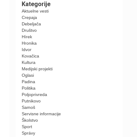
Kategorije
Aktuelne vesti
Crepaja
Debeljača
Društvo
Hírek
Hronika
Idvor
Kovačica
Kultura
Medijski projekti
Oglasi
Padina
Politika
Poljoprivreda
Putnikovo
Samoš
Servisne informacije
Školstvo
Sport
Správy