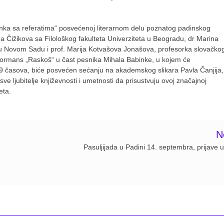
inka sa referatima“ posvećenoj literarnom delu poznatog padinskog
a Čižikova sa Filološkog fakulteta Univerziteta u Beogradu, dr Marina
 u Novom Sadu i prof. Marija Kotvašova Jonašova, profesorka slovačko
erformans „Raskoš“ u čast pesnika Mihala Babinke, u kojem će
d 19 časova, biće posvećen sećanju na akademskog slikara Pavla Čanjija,
ve ljubitelje književnosti i umetnosti da prisustvuju ovoj značajnoj
eta.
N
Pasuljijada u Padini 14. septembra, prijave u