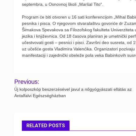
septembra, u Osnovnoj školi „Maršal Tito“.
Program će biti otvoren u 16 sati konferencijom „Mihal Bab
pesnika i pisca. O njegovom stvaralaštvu govoriće dr Zuzan
Šimakova Spevakova sa Filozofskog fakulteta Univerziteta
jezika i književnica. Od 18 časova planiran je umetnički p
učestvovati gosti – pesnici i pisci. Završni deo susreta, o
uz učešće gosta Vladimira Valenćika. Organizatori pozivaju s
manifestaciji i zajednički obeleže pola veka Babinkovih susr
Post
Previous:
navigation
Új kolposzkóp beszerzésével javul a nőgyógyászati ellátás az
Antalfalvi Egészségházban
RELATED POSTS