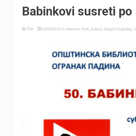
Babinkovi susreti po 
TOK
04/09/2025
in
Aktuelne Vesti
,
Kultura
Tagged
Događaji
,
N