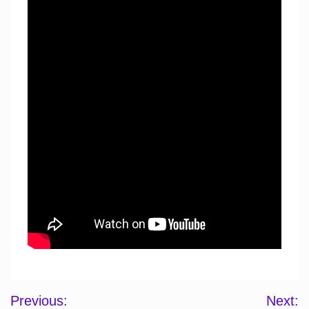
Post
Previous:
Next: