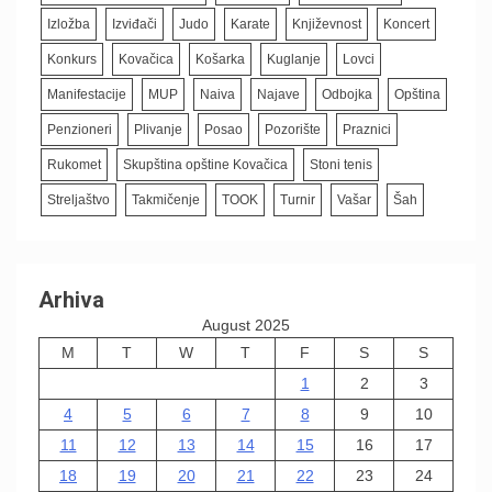
Izložba
Izviđači
Judo
Karate
Književnost
Koncert
Konkurs
Kovačica
Košarka
Kuglanje
Lovci
Manifestacije
MUP
Naiva
Najave
Odbojka
Opština
Penzioneri
Plivanje
Posao
Pozorište
Praznici
Rukomet
Skupština opštine Kovačica
Stoni tenis
Streljaštvo
Takmičenje
TOOK
Turnir
Vašar
Šah
Arhiva
August 2025
M
T
W
T
F
S
S
1
2
3
4
5
6
7
8
9
10
11
12
13
14
15
16
17
18
19
20
21
22
23
24