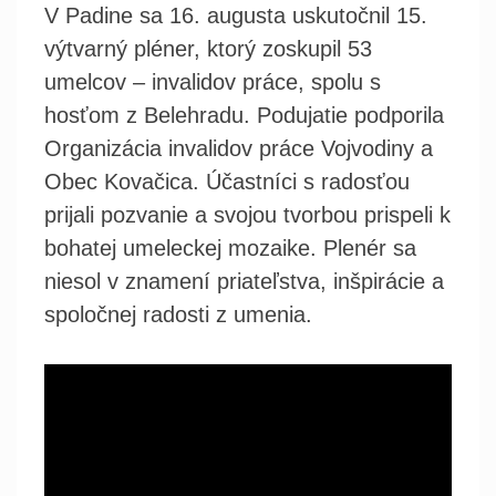
V Padine sa 16. augusta uskutočnil 15.
výtvarný pléner, ktorý zoskupil 53
umelcov – invalidov práce, spolu s
hosťom z Belehradu. Podujatie podporila
Organizácia invalidov práce Vojvodiny a
Obec Kovačica. Účastníci s radosťou
prijali pozvanie a svojou tvorbou prispeli k
bohatej umeleckej mozaike. Plenér sa
niesol v znamení priateľstva, inšpirácie a
spoločnej radosti z umenia.