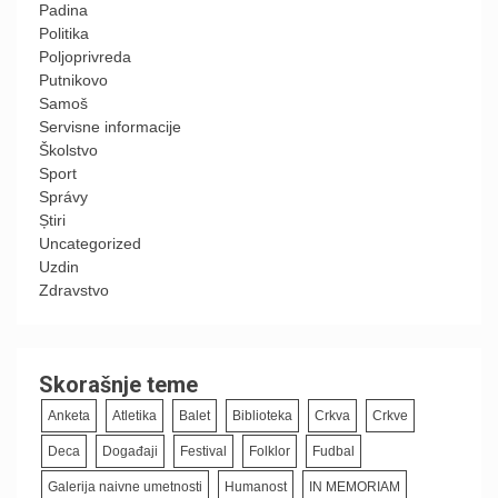
Padina
Politika
Poljoprivreda
Putnikovo
Samoš
Servisne informacije
Školstvo
Sport
Správy
Știri
Uncategorized
Uzdin
Zdravstvo
Skorašnje teme
Anketa
Atletika
Balet
Biblioteka
Crkva
Crkve
Deca
Događaji
Festival
Folklor
Fudbal
Galerija naivne umetnosti
Humanost
IN MEMORIAM