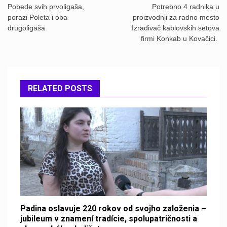
navigation
Pobede svih prvoligaša,
Potrebno 4 radnika u
porazi Poleta i oba
proizvodnji za radno mesto
drugoligaša
Izrađivač kablovskih setova
firmi Konkab u Kovačici.
RELATED POSTS
Padina oslavuje 220 rokov od svojho založenia –
jubileum v znamení tradície, spolupatričnosti a