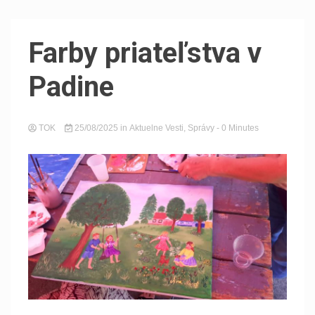
Farby priateľstva v
Padine
TOK
25/08/2025
in
Aktuelne Vesti
,
Správy
- 0 Minutes