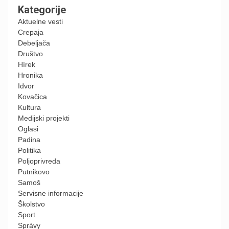
Kategorije
Aktuelne vesti
Crepaja
Debeljača
Društvo
Hírek
Hronika
Idvor
Kovačica
Kultura
Medijski projekti
Oglasi
Padina
Politika
Poljoprivreda
Putnikovo
Samoš
Servisne informacije
Školstvo
Sport
Správy