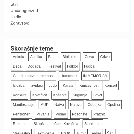
Știri
Uncategorized
Uzdin
Zdravstvo
Skorašnje teme
Anketa
Atletika
Balet
Biblioteka
Crkva
Crkve
Deca
Događaji
Festival
Folklor
Fudbal
Galerija naivne umetnosti
Humanost
IN MEMORIAM
Izložba
Izviđači
Judo
Karate
Književnost
Koncert
Konkurs
Kovačica
Košarka
Kuglanje
Lovci
Manifestacije
MUP
Naiva
Najave
Odbojka
Opština
Penzioneri
Plivanje
Posao
Pozorište
Praznici
Rukomet
Skupština opštine Kovačica
Stoni tenis
Streljaštvo
Takmičenje
TOOK
Turnir
Vašar
Šah