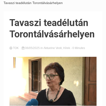
Tavaszi teadélután Torontálvásárhelyen
Tavaszi teadélután
Torontálvásárhelyen
TOK
06/05/2025
in
Aktuelne Vesti
,
Hírek
- 0 Minutes