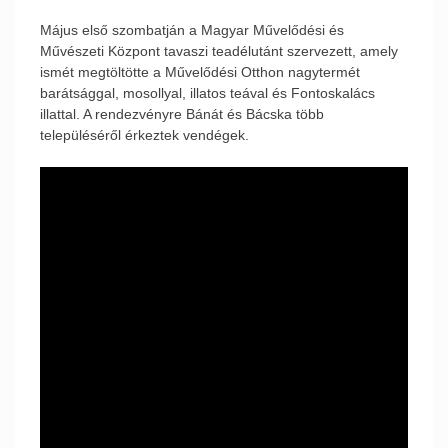
Május első szombatján a Magyar Művelődési és
Művészeti Központ tavaszi teadélutánt szervezett, amely
ismét megtöltötte a Művelődési Otthon nagytermét
barátsággal, mosollyal, illatos teával és Fontoskalács
illattal. A rendezvényre Bánát és Bácska több
településéről érkeztek vendégek.