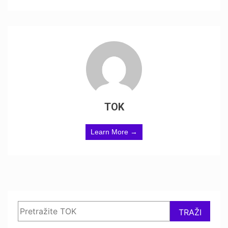
TOK
Learn More →
Search
TRAŽI