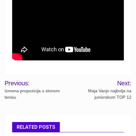
Post
Previous:
Next:
navigation
Izmena propozicija u stonom
Maja Vanjo najbolja na
tenisu
juniorskom TOP 12
RELATED POSTS