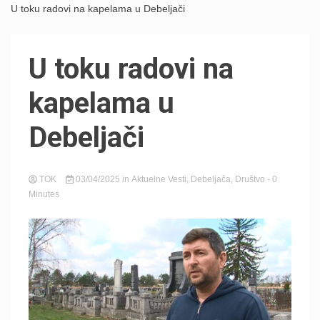
U toku radovi na kapelama u Debeljači
U toku radovi na
kapelama u
Debeljači
TOK
03/04/2025
in
Aktuelne Vesti
,
Debeljača
,
Društvo
- 0
Minutes