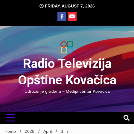
Skip
FRIDAY, AUGUST 7, 2026
to
content
Radio Televizija
Opštine Kovačica
Udruženje građana – Medija centar Kovačica
Home
2025
April
3