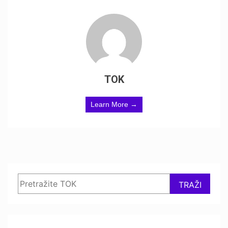
TOK
Learn More →
Search
TRAŽI