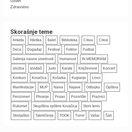
Uzdin
Zdravstvo
Skorašnje teme
Anketa
Atletika
Balet
Biblioteka
Crkva
Crkve
Deca
Događaji
Festival
Folklor
Fudbal
Galerija naivne umetnosti
Humanost
IN MEMORIAM
Izložba
Izviđači
Judo
Karate
Književnost
Koncert
Konkurs
Kovačica
Košarka
Kuglanje
Lovci
Manifestacije
MUP
Naiva
Najave
Odbojka
Opština
Penzioneri
Plivanje
Posao
Pozorište
Praznici
Rukomet
Skupština opštine Kovačica
Stoni tenis
Streljaštvo
Takmičenje
TOOK
Turnir
Vašar
Šah