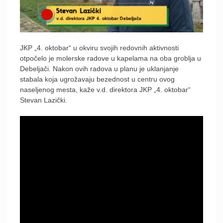
JKP „4. oktobar“ u okviru svojih redovnih aktivnosti
otpočelo je molerske radove u kapelama na oba groblja u
Debeljači. Nakon ovih radova u planu je uklanjanje
stabala koja ugrožavaju bezednost u centru ovog
naseljenog mesta, kaže v.d. direktora JKP „4. oktobar“
Stevan Lazički.