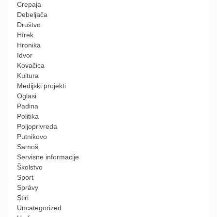
Crepaja
Debeljača
Društvo
Hírek
Hronika
Idvor
Kovačica
Kultura
Medijski projekti
Oglasi
Padina
Politika
Poljoprivreda
Putnikovo
Samoš
Servisne informacije
Školstvo
Sport
Správy
Știri
Uncategorized