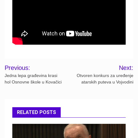
Post
Previous:
Next:
navigation
Jedna lepa građevina krasi
Otvoren konkurs za uređenje
hol Osnovne škole u Kovačici
atarskih puteva u Vojvodini
RELATED POSTS