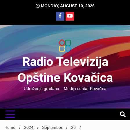
Skip
MONDAY, AUGUST 10, 2026
to
content
Radio Televizija
Opštine Kovačica
Udruženje građana – Medija centar Kovačica
Home
2024
September
26