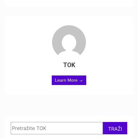
TOK
Learn More →
Search
TRAŽI