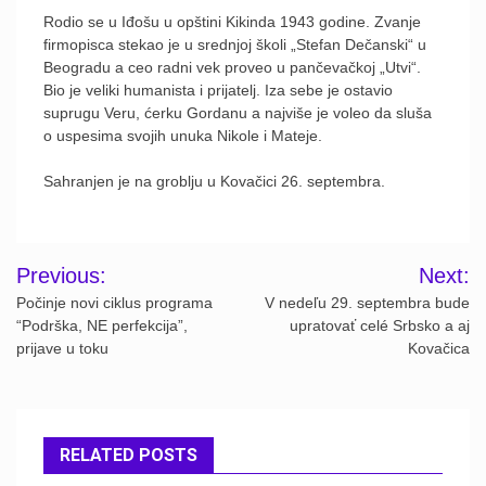
Rodio se u Iđošu u opštini Kikinda 1943 godine. Zvanje
firmopisca stekao je u srednjoj školi „Stefan Dečanski“ u
Beogradu a ceo radni vek proveo u pančevačkoj „Utvi“.
Bio je veliki humanista i prijatelj. Iza sebe je ostavio
suprugu Veru, ćerku Gordanu a najviše je voleo da sluša
o uspesima svojih unuka Nikole i Mateje.
Sahranjen je na groblju u Kovačici 26. septembra.
Post
Previous:
Next:
navigation
Počinje novi ciklus programa
V nedeľu 29. septembra bude
“Podrška, NE perfekcija”,
upratovať celé Srbsko a aj
prijave u toku
Kovačica
RELATED POSTS