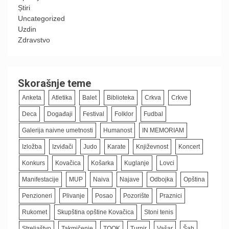
Știri
Uncategorized
Uzdin
Zdravstvo
Skorašnje teme
Anketa
Atletika
Balet
Biblioteka
Crkva
Crkve
Deca
Događaji
Festival
Folklor
Fudbal
Galerija naivne umetnosti
Humanost
IN MEMORIAM
Izložba
Izviđači
Judo
Karate
Književnost
Koncert
Konkurs
Kovačica
Košarka
Kuglanje
Lovci
Manifestacije
MUP
Naiva
Najave
Odbojka
Opština
Penzioneri
Plivanje
Posao
Pozorište
Praznici
Rukomet
Skupština opštine Kovačica
Stoni tenis
Streljaštvo
Takmičenje
TOOK
Turnir
Vašar
Šah